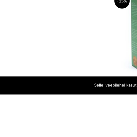
-15%
Va
Sellel veebilehel kasu
-20%