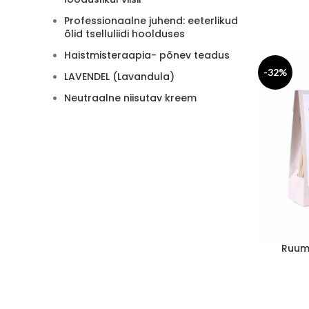
Professionaalne juhend: eeterlikud
õlid tselluliidi hoolduses
Haistmisteraapia- põnev teadus
-32%
LAVENDEL (Lavandula)
Neutraalne niisutav kreem
Ruumi