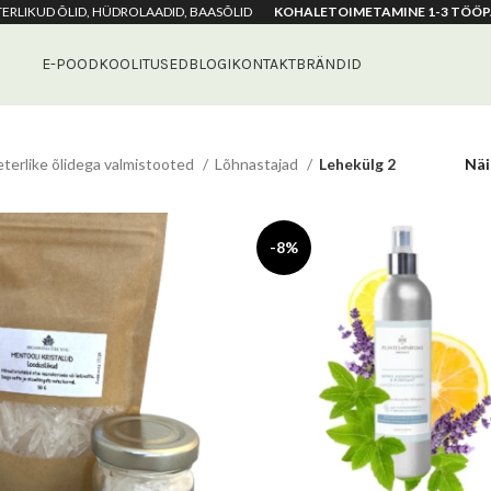
ETERLIKUD ÕLID, HÜDROLAADID, BAASÕLID
KOHALETOIMETAMINE 1-3 TÖÖP
E-POOD
KOOLITUSED
BLOGI
KONTAKT
BRÄNDID
eterlike õlidega valmistooted
Lõhnastajad
Lehekülg 2
Nä
-8%