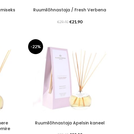
amiseks
Ruumilõhnastaja / Fresh Verbena
gune
Algne
Praegune
€
21.90
€
29.40
hind
hind
oli:
on:
0.
€29.40.
€21.90.
-22%
mere
Ruumilõhnastaja Apelsin kaneel
emire