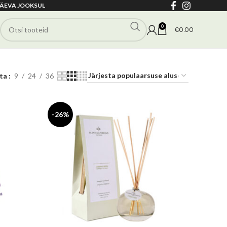
ÄEVA JOOKSUL
0
€
0.00
ita
9
24
36
-26%