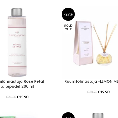
€29.40.
€19.90.
-29%
SOLD
OUT
ilõhnastaja Rose Petal
Ruumilõhnastaja -LEMON M
täitepudel 200 ml
Algne
Prae
€
19.90
€
28.20
Algne
Praegune
hind
hind
€
15.90
€
21.30
hind
hind
oli:
on:
oli:
on:
€28.20.
€19.9
€21.30.
€15.90.