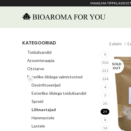
MAAILMA TIPPKLASSI E
KATEGOORIAD
Esileht
E
Toidulisandid
0
Aroomteraapia
326
SOLD
OUT
Otstarve
321
Eeterlike õlidega valmistooted
134
Desinfitseerijad
4
Eeterlike õlidega toidulisandid
3
Spreid
20
Lõhnastajad
29
Hammastele
8
Lastele
14