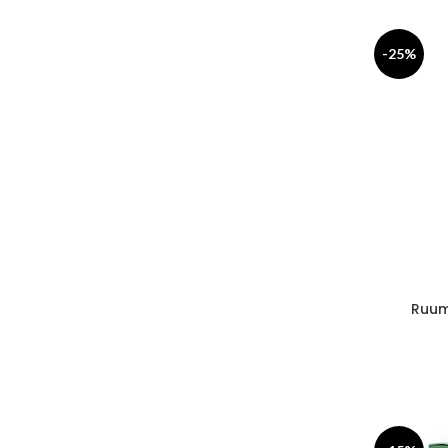
-25%
Ruum