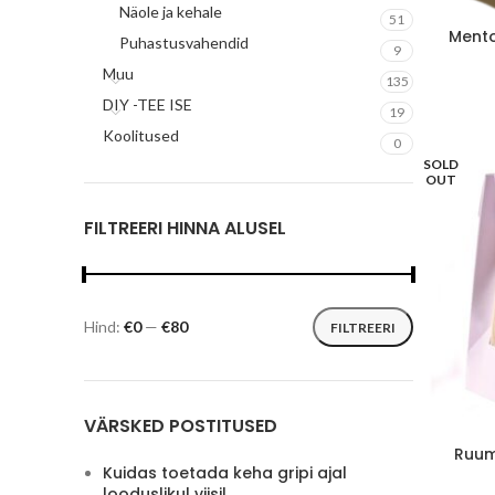
Näole ja kehale
51
Mento
Puhastusvahendid
9
Muu
135
DIY -TEE ISE
19
Koolitused
0
SOLD
OUT
FILTREERI HINNA ALUSEL
Hind:
€0
—
€80
FILTREERI
Minimaalne
Maksimaalne
hind
hind
VÄRSKED POSTITUSED
Ruum
Kuidas toetada keha gripi ajal
looduslikul viisil