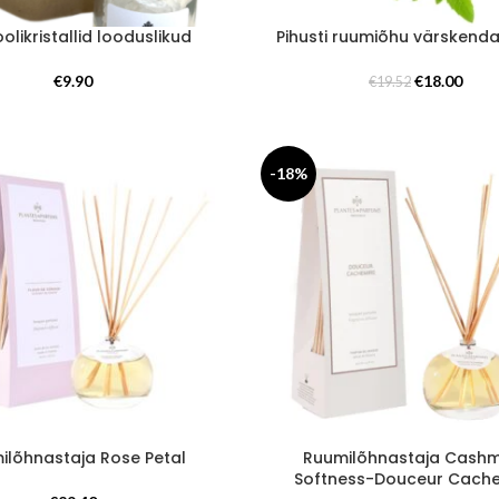
olikristallid looduslikud
Pihusti ruumiõhu värskend
Algne
Prae
€
9.90
€
18.00
€
19.52
hind
hind
oli:
on:
€19.52.
€18.0
-18%
ilõhnastaja Rose Petal
Ruumilõhnastaja Cash
Softness-Douceur Cach