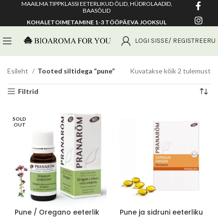
MAAILMA TIPPKLASSI EETERLIKUD ÕLID, HÜDROLAADID,
BAASÕLID
KOHALETOIMETAMINE 1-3 TÖÖPÄEVA JOOKSUL
LOGI SISSE/ REGISTREERU
So
Esileht
Tooted siltidega “pune”
Kuvatakse kõik 2 tulemust
po
Filtrid
jär
SOLD
OUT
Pune / Oregano eeterlik
Pune ja sidruni eeterliku