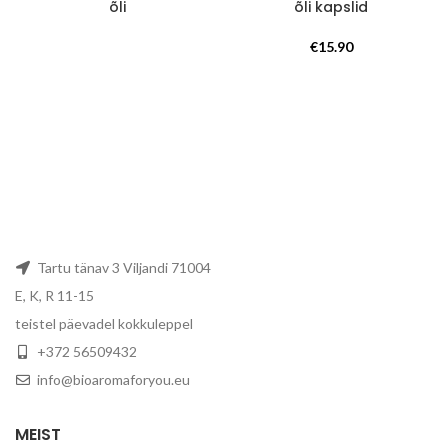
õli
õli kapslid
€
15.90
Tartu tänav 3 Viljandi 71004
E, K, R 11-15
teistel päevadel kokkuleppel
+372 56509432
info@bioaromaforyou.eu
MEIST