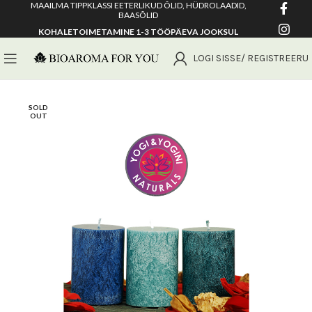
MAAILMA TIPPKLASSI EETERLIKUD ÕLID, HÜDROLAADID,
BAASÕLID
KOHALETOIMETAMINE 1-3 TÖÖPÄEVA JOOKSUL
LOGI SISSE/ REGISTREERU
SOLD
OUT