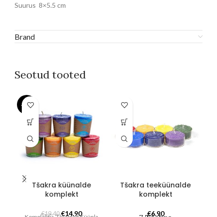
Suurus 8×5.5 cm
Brand
Seotud tooted
-23%
Tšakra küünalde
Tšakra teeküünalde
komplekt
komplekt
l
Algne
Praegune
€
14.90
€
6.90
€
19.40
Komplektis 7 küünalt Küünla