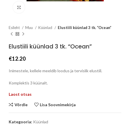
Click to enlarge
Esileht
Muu
Küünlad
Elustiili küünlad 3 tk. “Ocean”
Elustiili küünlad 3 tk. “Ocean”
€
12.20
Inimestele, kellele meeldib loodus ja tervislik elustiil.
Komplektis 3 küünalt.
Laost otsas
Võrdle
Lisa Soovnimekirja
Kategooria:
Küünlad