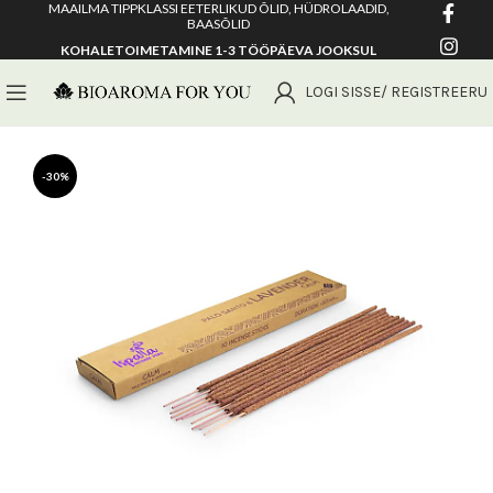
MAAILMA TIPPKLASSI EETERLIKUD ÕLID, HÜDROLAADID,
BAASÕLID
KOHALETOIMETAMINE 1-3 TÖÖPÄEVA JOOKSUL
LOGI SISSE/ REGISTREERU
-30%