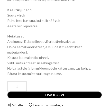
Kasutusjuhend
Süüta viiruk
Puhu leek kustuta, kui pulk hõõgub
Aseta viirukipõletile
Hoiatused
Ära kunagi jätke põlevat viirukit järelevalveta.
Hoida eemal kardinatest ja muudest tuleohtlikest
materjalidest.
Kasuta kuumakindlal pinnal.
Väldi suitsu otsest sissehingamist.
Hoida lastele ja lemmikloomadele kättesaamatus kohas.
Pärast kasutamist tuulutage ruume.
LISA KORVI
Võrdle
Lisa Soovnimekirja