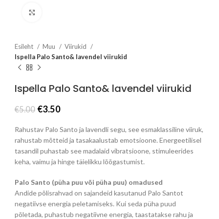
Click to enlarge
Esileht
Muu
Viirukid
Ispella Palo Santo& lavendel viirukid
Ispella Palo Santo& lavendel viirukid
Algne
Praegune
€
3.50
€
5.00
hind
hind
oli:
on:
Rahustav Palo Santo ja lavendli segu, see esmaklassiline viiruk,
€5.00.
€3.50.
rahustab mõtteid ja tasakaalustab emotsioone. Energeetilisel
tasandil puhastab see madalaid vibratsioone, stimuleerides
keha, vaimu ja hinge täielikku lõõgastumist.
Palo Santo (püha puu või püha puu) omadused
Andide põlisrahvad on sajandeid kasutanud Palo Santot
negatiivse energia peletamiseks. Kui seda püha puud
põletada, puhastub negatiivne energia, taastatakse rahu ja