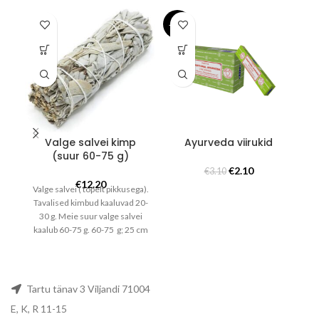
-32%
-2
Valge salvei kimp
Ayurveda viirukid
(suur 60-75 g)
Algne
Praegune
€
2.10
€
3.10
hind
hind
€
12.20
Valge salvei ( topelt pikkusega).
oli:
on:
Tavalised kimbud kaaluvad 20-
R
€3.10.
€2.10.
30 g. Meie suur valge salvei
kaalub 60-75 g. 60-75 g; 25 cm
m
x 3 cm
a
h
Tartu tänav 3 Viljandi 71004
E, K, R 11-15
p