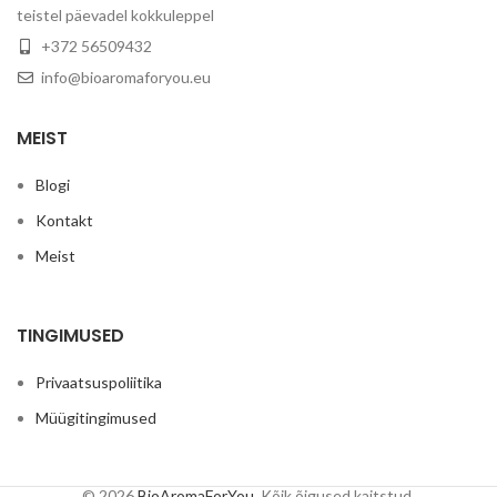
teistel päevadel kokkuleppel
+372 56509432
ta
ni
info@bioaromaforyou.eu
T
MEIST
lõ
me
Blogi
Kontakt
ja
Meist
k
TINGIMUSED
Privaatsuspoliitika
ka
Müügitingimused
p
© 2026
BioAromaForYou
. Kõik õigused kaitstud.