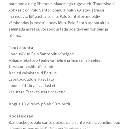
harmoonia ning ühendus Maaemaga tugevneb. Traditsiooni
kohaselt on Palo Santol loomulik valuvaigistav, stressi
maandav ja lõõgastav toime. Palo Santol on meeldiv
värskendav ja meeliülendav lõhn. Palo Santo aroom aitab
selgitada aurat ja/või soodustada positiivseid tundeid ja
rõõmu.
Toote kohta
Looduslikud Palo Santo viirukipulgad
Väljapanekukarp teabega inglise ja hispaania keeles
Keskkonnasõbralik toode
Käsitsi valmistatud Peruus
Lapstööjõudu ei kasutata
Loomseid kõrvalsaadusi ei
kasutata Taaskasutatav pakend
Kogus 10 viirukit/ põleb 50 minutit
Koostisosad
Bambuskepp, palo santo pulber, palo santo vaik, lavendlipulber,
lavendli puhas eeterlik õli, destilleeritud vesi.