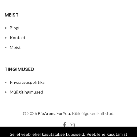
s
MEIST
Blogi
Kontakt
Meist
TINGIMUSED
Privaatsuspoliitika
Müügitingimused
© 2026
BioAromaForYou
. Kõik õigused kaitstud.
Sellel veebilehel kasutatakse küpsiseid. Veebilehe kasutamist