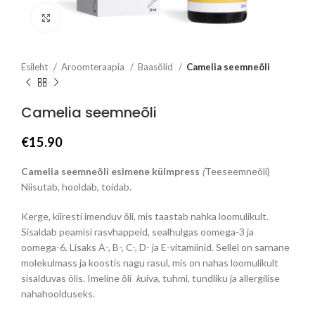
Click to enlarge
Esileht
Aroomteraapia
Baasõlid
Camelia seemneõli
Camelia seemneõli
€
15.90
Camelia seemneõli esimene külmpress
(
Teeseemneõli)
Niisutab, hooldab, toidab.
Kerge, kiiresti imenduv õli, mis taastab nahka loomulikult.
Sisaldab peamisi rasvhappeid, sealhulgas oomega-3 ja
oomega-6. Lisaks A-, B-, C-, D- ja E-vitamiinid. Sellel on sarnane
molekulmass ja koostis nagu rasul, mis on nahas loomulikult
sisalduvas õlis. Imeline õli
k
uiva, tuhmi, tundliku ja allergilise
nahahoolduseks.