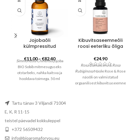
tootel
on
mitu
varianti.
Valikuid
saab
teha
Jojobaõli
Kibuvitsaseemneõli
tootelehel.
külmpressitud
roosi eeterliku õliga
Hinnavahemik:
€
11.00
–
€
82.40
€
24.90
Simmondsia Chinensis
jojoba
ra
€11.00
Rosa Damascena & Rosa
BIO Sobib mitmesuguseks
kuni
Rubiginosa
Näole Rose & Rose
otstarbeks, nahka kaitsva ja
€82.40
näoõli on valmistatud
hooldava toimega. 50 ml
r
orgaanilisest kibuvitsaseemne
klaaspudel 100 ml, 200 ml, 500
v
õlist ja orgaanilisest
ml PET pudel
p
Damaskuse roosi eeterlikust
ja
õlist. Kogus: 30 ml
Tartu tänav 3 Viljandi 71004
k
E, K, R 11-15
vä
teistel päevadel kokkuleppel
+372 56509432
en
info@bioaromaforyou.eu
hä