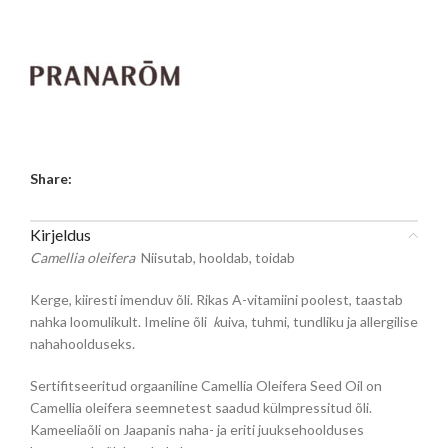
Share:
Kirjeldus
Camellia oleifera
Niisutab, hooldab, toidab
Kerge, kiiresti imenduv õli. Rikas A-vitamiini poolest, taastab
nahka loomulikult. Imeline õli
k
uiva, tuhmi, tundliku ja allergilise
nahahoolduseks.
Sertifitseeritud orgaaniline Camellia Oleifera Seed Oil on
Camellia oleifera seemnetest saadud külmpressitud õli.
Kameeliaõli on Jaapanis naha- ja eriti juuksehoolduses