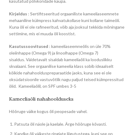
kasutatud põlvkondade kaupa.
Kirjeldus
: Sertifitseeritud orgaaniliste kameeliaseemnete
mehaaniline külmpress kahvatukollase kuni kollane taimeõli.
Kuna õli ei ole rafineeritud, võib aja jooksul tekkida mõningane
settimine, mis ei muuda õli koostist.
Kasutussoovitused
: kameeliaseemneõlis on üle 70%
oleiinhappe (Omega 9) ja linoolhappe (Omega 7)
sisaldus. Väidetavalt sisaldab kameeliaõli ka looduslikku
skvalaani. See orgaanilise kameelia klass sobib ideaalselt
kõikide nahahoolduspreparaatide jaoks, kuna see ei ole
oksüdatsioonile vastuvõtlik nagu paljud teised külmpressitud
õlid. Kameeliaõlil, on SPF umbes 3-5
Kameeliaõli nahahoolduseks
Hõõruge väike kogus õli peopesade vahel.
Patsuta õli näole ja kaelale. Ärge hõõruge kõvasti.
Kandke õli väikeste ringjate liigutustega, kuni see on