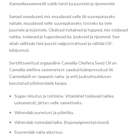
Kameeliaseemneõli sobib hästi ka juustele ja ripsmetele
Samad omadused, mis muudavad selle õli suurepäraseks
nahale, muudavad selle suurepäraseks tooteks ka teie
juustele ja küüntele. Olulised toitained ja happed, mis toidavad
nahka, toidavad ja tugevdavad ka juukseid ja ripsmeid. See
aitab säilitada teie juuste valgustruktuuri ja vältida UV-
kahjustusi.
Sertifitseeritud orgaaniline Camellia Oleifera Seed Oil on
Camellia oleifera seemnetest saadud külmpressitud õli.
Cameeliaõli on Jaapanis naha- ja eriti juuksehoolduses
kasutatud põlvkondade kaupa.
Sügav niisutus ja toitmine. Vitamiinid toidavad nahka
uskumatult, jättes selle sametiseks.
Vähendab punetust ja põletiku.
Vähendab tumedaid laike, (hüperpigmentatsiooni)
Suurendab naha elastsus.