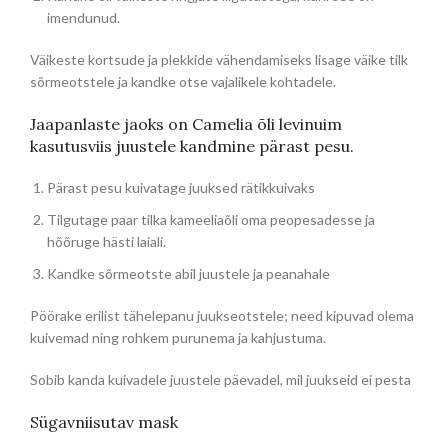
imendunud.
Väikeste kortsude ja plekkide vähendamiseks lisage väike tilk
sõrmeotstele ja kandke otse vajalikele kohtadele.
Jaapanlaste jaoks on Camelia õli levinuim
kasutusviis juustele kandmine pärast pesu.
Pärast pesu kuivatage juuksed rätikkuivaks
Tilgutage paar tilka kameeliaõli oma peopesadesse ja
hõõruge hästi laiali.
Kandke sõrmeotste abil juustele ja peanahale
Pöörake erilist tähelepanu juukseotstele; need kipuvad olema
kuivemad ning rohkem purunema ja kahjustuma.
Sobib kanda kuivadele juustele päevadel, mil juukseid ei pesta
Sügavniisutav mask