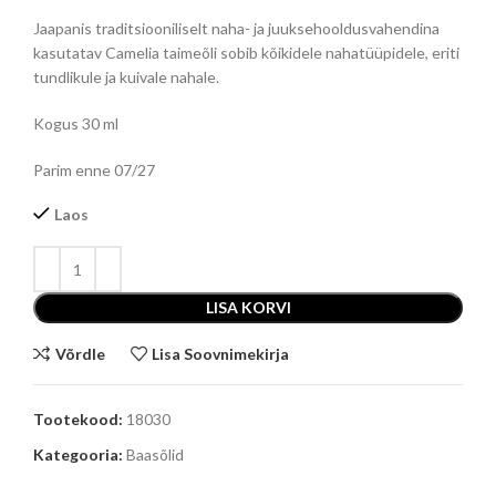
Jaapanis traditsiooniliselt naha- ja juuksehooldusvahendina
kasutatav Camelia taimeõli sobib kõikidele nahatüüpidele, eriti
tundlikule ja kuivale nahale.
Kogus 30 ml
Parim enne 07/27
Laos
LISA KORVI
Võrdle
Lisa Soovnimekirja
Tootekood:
18030
Kategooria:
Baasõlid