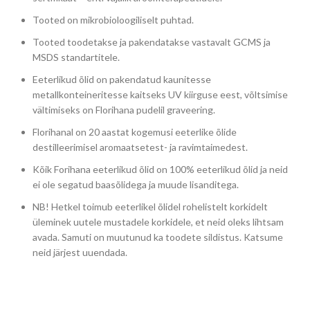
Tooted on mikrobioloogiliselt puhtad.
Tooted toodetakse ja pakendatakse vastavalt GCMS ja
MSDS standartitele.
Eeterlikud õlid on pakendatud kaunitesse
metallkonteineritesse kaitseks UV kiirguse eest, võltsimise
vältimiseks on Florihana pudelil graveering.
Florihanal on 20 aastat kogemusi eeterlike õlide
destilleerimisel aromaatsetest- ja ravimtaimedest.
Kõik Forihana eeterlikud õlid on 100% eeterlikud õlid ja neid
ei ole segatud baasõlidega ja muude lisanditega.
NB! Hetkel toimub eeterlikel õlidel rohelistelt korkidelt
üleminek uutele mustadele korkidele, et neid oleks lihtsam
avada. Samuti on muutunud ka toodete sildistus. Katsume
neid järjest uuendada.