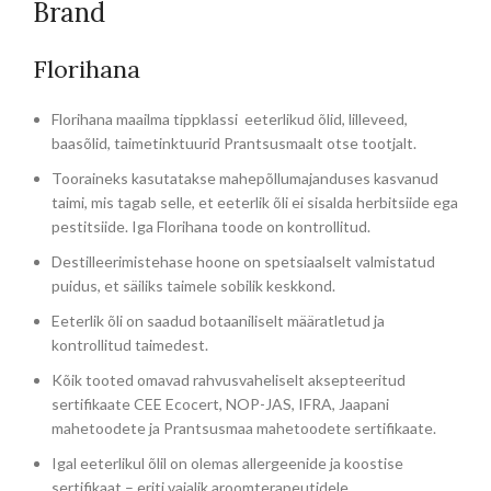
Brand
Florihana
Florihana maailma tippklassi eeterlikud õlid, lilleveed,
baasõlid, taimetinktuurid Prantsusmaalt otse tootjalt.
Tooraineks kasutatakse mahepõllumajanduses kasvanud
taimi, mis tagab selle, et eeterlik õli ei sisalda herbitsiide ega
pestitsiide. Iga Florihana toode on kontrollitud.
Destilleerimistehase hoone on spetsiaalselt valmistatud
puidus, et säiliks taimele sobilik keskkond.
Eeterlik õli on saadud botaaniliselt määratletud ja
kontrollitud taimedest.
Kõik tooted omavad rahvusvaheliselt aksepteeritud
sertifikaate CEE Ecocert, NOP-JAS, IFRA, Jaapani
mahetoodete ja Prantsusmaa mahetoodete sertifikaate.
Igal eeterlikul õlil on olemas allergeenide ja koostise
sertifikaat – eriti vajalik aroomterapeutidele.