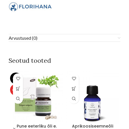
Arvustused (0)
Seotud tooted
-12%
-1
Sellel
SO
HOT
tootel
O
on
mitu
varianti.
Valikuid
saab
teha
Pune eeterliku õli e.
Aprikoosiseemneõli