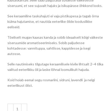
kaasaskantav. Selle saab paigutada suvalisse väikesesse
siseruumi, et see sujuvalt hajuks ja isikupärase õhkkond looks.
See keraamiline taskuhajuti ei vaja pistikupesa ja tagab õrna
külma hajutamise, et nautida eeterlike õlide looduslikke
eeliseid.
Tõeliselt mugav kaasas kanda ja sobib ideaalselt kõigi väikeste
siseruumide aromatiseerimiseks. Sobib paljudesse
kohtadesse: vannituppa, sahtlisse, kappidesse ja isegi
autosse.
Selle nautimiseks tilgutage keraamilisele kivile lihtsalt 2–4 tilka
valitud eeterlikku õli ja laske lõhnal loomulikult hajuda.
Koid hoiab eemal segu rosmariini, sidruni, lavendli ja nelgi
eeterlikust õlist.