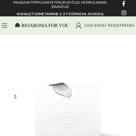
MAAILMA TIPPKLASSI EETERLIKUD ÕLID, HÜDROLAADID,
BAASÕLID
KOHALETOIMETAMINE 1-3 TÖÖPÄEVA JOOKSUL
LOGI SISSE/ REGISTREERU