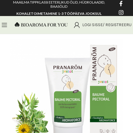
MAAILMA TIPPKLASSI EETERLIKUD ÕLID, HÜDROLAADID,
BAASÕLID
KOHALETOIMETAMINE 1-3 TÖÖPÄEVA JOOKSUL
LOGI SISSE/ REGISTREERU