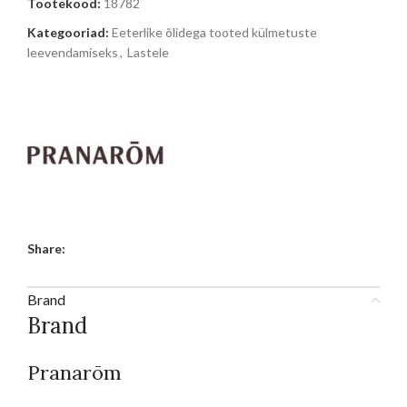
Tootekood:
18782
Kategooriad:
Eeterlike õlidega tooted külmetuste
leevendamiseks
,
Lastele
Share:
Brand
Brand
Pranarōm