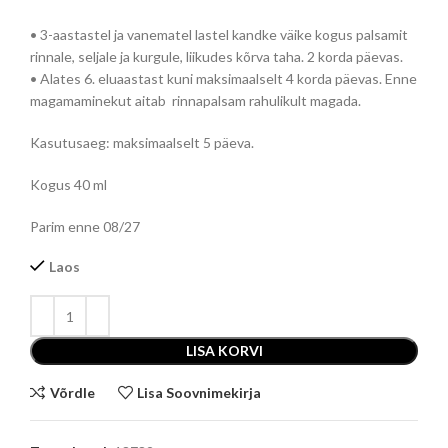
• 3-aastastel ja vanematel lastel kandke väike kogus palsamit
rinnale, seljale ja kurgule, liikudes kõrva taha. 2 korda päevas.
• Alates 6. eluaastast kuni maksimaalselt 4 korda päevas. Enne
magamaminekut aitab rinnapalsam rahulikult magada.
Kasutusaeg: maksimaalselt 5 päeva.
Kogus 40 ml
Parim enne 08/27
Laos
LISA KORVI
Võrdle
Lisa Soovnimekirja