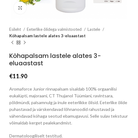
Click to enlarge
Esileht
Eeterlike õlidega valmistooted
Lastele
Köhapalsam lastele alates 3-eluaastast
Köhapalsam lastele alates 3-
eluaastast
€
11.90
Aromaforce Junior rinnapalsam sisaldab 100% orgaanilisi
eukalüpti, majoraani, CT Thujanol Tüümiani, ravintsara,
põldmündi, palsamnulg ja inule eeterlikke õlisid. Eeterlike õlide
puhastavad ja värskendavad lõhnanoodid rahustavad ja
vähendavad köhaga seotud ebamugavusi. Selle sulav tekstuur
võimaldab kerget pealekandmist.
Dermatoloogiliselt testitud.