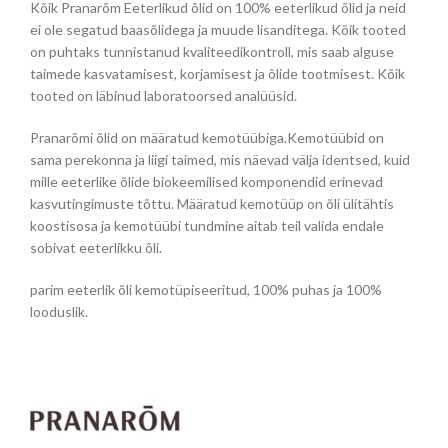
Kõik Pranarõm Eeterlikud õlid on 100% eeterlikud õlid ja neid
ei ole segatud baasõlidega ja muude lisanditega. Kõik tooted
on puhtaks tunnistanud kvaliteedikontroll, mis saab alguse
taimede kasvatamisest, korjamisest ja õlide tootmisest. Kõik
tooted on läbinud laboratoorsed analüüsid.
Pranarõmi õlid on määratud kemotüübiga.Kemotüübid on
sama perekonna ja liigi taimed, mis näevad välja identsed, kuid
mille eeterlike õlide biokeemilised komponendid erinevad
kasvutingimuste tõttu. Määratud kemotüüp on õli ülitähtis
koostisosa ja kemotüübi tundmine aitab teil valida endale
sobivat eeterlikku õli.
parim eeterlik õli kemotüpiseeritud, 100% puhas ja 100%
looduslik.