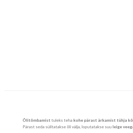
Õlitõmbamist
tuleks teha
kohe pärast ärkamist tühja k
Pärast seda sülitatakse õli välja, loputatakse suu
leige veeg