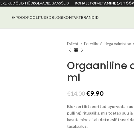
ETERLIKUD ÕLID, HÜDROLAADID, BAASÕLID
KOHALETOIMETAMINE 1-3 TÖÖP
E-POOD
KOOLITUSED
BLOGI
KONTAKT
BRÄNDID
Esileht
Eeterlike õlidega valmistoo
Orgaaniline 
ml
Algne
Praegune
€
9.90
€
14.00
hind
hind
Bio-sertifitseeritud ayurveda suu
oli:
on:
pulling)
rituaaliks, mis toetab suu 
€14.00.
€9.90.
kasutamine aitab
detoksifitseerid
tasakaalus.