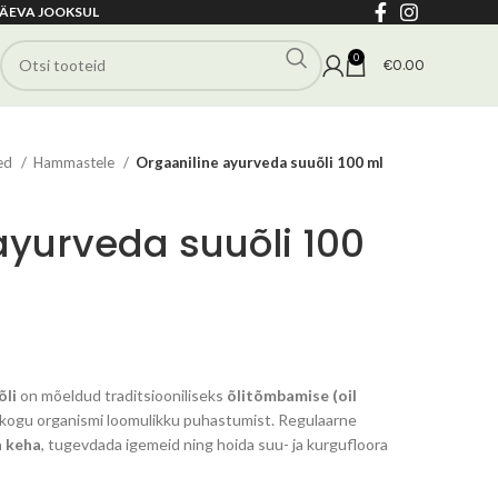
ÄEVA JOOKSUL
0
€
0.00
ted
Hammastele
Orgaaniline ayurveda suuõli 100 ml
ayurveda suuõli 100
õli
on mõeldud traditsiooniliseks
õlitõmbamise (oil
ja kogu organismi loomulikku puhastumist. Regulaarne
a keha
, tugevdada igemeid ning hoida suu- ja kurgufloora