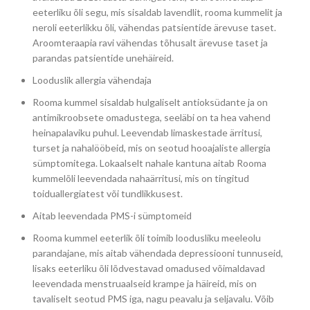
eeterliku õli segu, mis sisaldab lavendlit, rooma kummelit ja
neroli eeterlikku õli, vähendas patsientide ärevuse taset.
Aroomteraapia ravi vähendas tõhusalt ärevuse taset ja
parandas patsientide unehäireid.
Looduslik allergia vähendaja
Rooma kummel sisaldab hulgaliselt antioksüdante ja on
antimikroobsete omadustega, seeläbi on ta hea vahend
heinapalaviku puhul. Leevendab limaskestade ärritusi,
turset ja nahalööbeid, mis on seotud hooajaliste allergia
sümptomitega. Lokaalselt nahale kantuna aitab Rooma
kummelõli leevendada nahaärritusi, mis on tingitud
toiduallergiatest või tundlikkusest.
Aitab leevendada PMS-i sümptomeid
Rooma kummel eeterlik õli toimib loodusliku meeleolu
parandajane, mis aitab vähendada depressiooni tunnuseid,
lisaks eeterliku õli lõdvestavad omadused võimaldavad
leevendada menstruaalseid krampe ja häireid, mis on
tavaliselt seotud PMS iga, nagu peavalu ja seljavalu. Võib