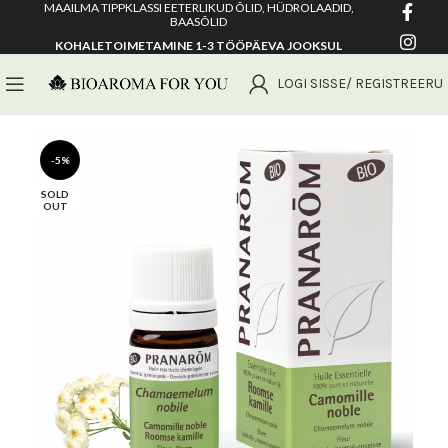
MAAILMA TIPPKLASSI EETERLIKUD ÕLID, HÜDROLAADID,
BAASÕLID
KOHALETOIMETAMINE 1-3 TÖÖPÄEVA JOOKSUL
LOGI SISSE/ REGISTREERU
-5%
SOLD
OUT