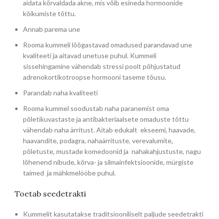
aidata kõrvaldada akne, mis võib esineda hormoonide
kõikumiste tõttu.
Annab parema une
Rooma kummeli lõõgastavad omadused parandavad une
kvaliteeti ja aitavad unetuse puhul. Kummeli
sissehingamine vähendab stressi poolt põhjustatud
adrenokortikotroopse hormooni taseme tõusu.
Parandab naha kvaliteeti
Rooma kummel soodustab naha paranemist oma
põletikuvastaste ja antibakteriaalsete omaduste tõttu
vähendab naha ärritust. Aitab edukalt ekseemi, haavade,
haavandite, podagra, nahaärrituste, verevalumite,
põletuste, mustade komedoonid ja nahakahjustuste, nagu
lõhenend nibude, kõrva- ja silmainfektsioonide, mürgiste
taimed ja mähkmelööbe puhul.
Toetab seedetrakti
Kummelit kasutatakse traditsiooniliselt paljude seedetrakti