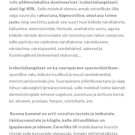
selle
põhimolekulina domineerivat: isobutüülangelaati,
alati ligi 40%
. Selle molekuli olemus annab eeterlikule õlile
väga suure jõu
rahustava, hüpnootilise, uinutava toime
jaoks
ning seetõttu pakub see suurt huvi kõikide närvihäirete,
käitumise, emotsioonide, hirmude, unehäirete vastu, aga ka
kõikide närvide düstooniate või teisisõnu mis tahes sümptom,
mille päritolu me näeksime närvihäirena: närviekseem,
närviastma, närvispasmid, seedehäired, vaimsed ja
füsioloogilised blokeerivad olukorrad,…
Isobutüülangelaat on ka suurepärane spasmolüütikum
:
spastiline valu, imikute koolikud ja muud seedekrambid,
menstruatsioonivalu jne. Suurepärane põletikuvastane ja väga
tõhus valuvaigisti (preanesteesia), selle molekuli toime laieneb
dermatoloogiale erineva sügeluse, punetuse ja ärrituse korral,
ka: ekseem, psoriaas, herpes, vöötohatis, jne.
Rooma kummel
on eriti soovitav lastele ja imikutele,
täiskasvanutele ja kõigile, kelle ülitundlikkus on
igapäevane probleem. Eererliku õli
molekulaarne koostis
tõstab esile ketoonide olemasolu, õnneks mittetoksilistes