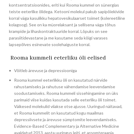
kontsentratsioonides, eriti kui Rooma kummel on sünergias
teiste eeterlike õlidega. Ketooni molekul pakub sapipõiekivide
korral väga kasulikku hepatovesikulaarset toimet (kolereetiline
kolagoog). See on ka müorelaksant ja sellisena väga tõhus
krampide ja lihaskontraktuuride korral. Lõpuks on see
parasiitidevastane ja me kasutame seda kõigi varases
lapsepõlves esinevate soolehaiguste korral.
Rooma kummeli eeterliku õli eelised
Võitleb ärevuse ja depressiooniga
Rooma kummel eeterlikku õli on kasutatud närvide
rahustamiseks ja rahutuse vähendamise leevendamise
soodustamiseks. Rooma kummeli sissehingamine on üks
parimaid viise kuidas kasutada selle eeterliku õli toimet.
Väikesed molekulid viiakse otse ajusse. Uuringud näitavad,
et Rooma kummelit on kasutatud kogu maailmas
depressiivsete ja ärevuse sümptomite leevendamiseks.
Evidence-Based Complementary ja Alternative Medicine
avaldatud 2013. aasta uuringus leiti, et aroomteraapia