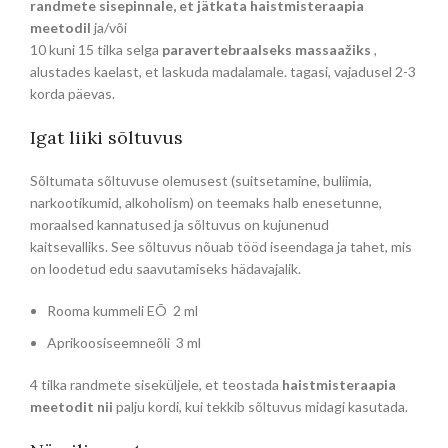
randmete sisepinnale, et jätkata haistmisteraapia
meetodil
ja/või
10 kuni 15 tilka selga
paravertebraalseks massaažiks
,
alustades kaelast, et laskuda madalamale. tagasi, vajadusel 2-3
korda päevas.
Igat liiki sõltuvus
Sõltumata sõltuvuse olemusest (suitsetamine, buliimia,
narkootikumid, alkoholism) on teemaks halb enesetunne,
moraalsed kannatused ja sõltuvus on kujunenud
kaitsevalliks. See sõltuvus nõuab tööd iseendaga ja tahet, mis
on loodetud edu saavutamiseks hädavajalik.
Rooma kummeli EÕ 2 ml
Aprikoosiseemneõli 3 ml
4 tilka randmete siseküljele, et teostada
haistmisteraapia
meetodit nii
palju kordi, kui tekkib sõltuvus midagi kasutada.