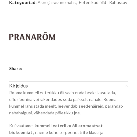
Kategooriad:
Akne ja rasune nahk
,
Eeterlikud õlid
,
Rahustav
Share:
Kirjeldus
Rooma kummeli eeterlikku õli saab enda heaks kasutada,
difusioonina või rakendades seda paikselt nahale. Rooma
kummel rahustada meelt, leevendab seedehäireid, parandab
nahahaigusi, vähendada põletikku jne.
Kui vaatame
kummeli eeterliku õli aromaatset
biokeemiat
, näeme kohe terpeenestrite klassi ja