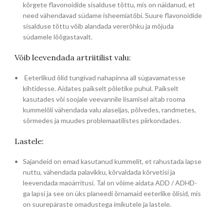
kõrgete flavonoidide sisalduse tõttu, mis on näidanud, et
need vähendavad südame isheemiatõbi. Suure flavonoidide
sisalduse tõttu võib alandada vererõhku ja mõjuda
südamele lõõgastavalt.
Võib leevendada artriitilist valu:
Eeterlikud õlid tungivad nahapinna all sügavamatesse
kihtidesse. Aidates paikselt põletike puhul. Paikselt
kasutades või soojale veevannile lisamisel aitab rooma
kummelõli vähendada valu alaseljas, põlvedes, randmetes,
sõrmedes ja muudes problemaatilistes piirkondades.
Lastele:
Sajandeid on emad kasutanud kummelit, et rahustada lapse
nuttu, vähendada palavikku, kõrvaldada kõrvetisi ja
leevendada maoärritusi. Tal on võime aidata ADD / ADHD-
ga lapsi ja see on üks planeedi õrnamaid eeterlike õlisid, mis
on suurepäraste omadustega imikutele ja lastele.