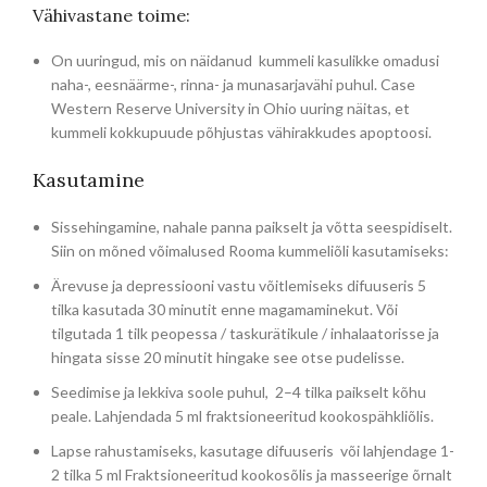
Vähivastane toime:
On uuringud, mis on näidanud kummeli kasulikke omadusi
naha-, eesnäärme-, rinna- ja munasarjavähi puhul. Case
Western Reserve University in Ohio uuring näitas, et
kummeli kokkupuude põhjustas vähirakkudes apoptoosi.
Kasutamine
Sissehingamine, nahale panna paikselt ja võtta seespidiselt.
Siin on mõned võimalused Rooma kummeliõli kasutamiseks:
Ärevuse ja depressiooni vastu võitlemiseks difuuseris 5
tilka kasutada 30 minutit enne magamaminekut. Või
tilgutada 1 tilk peopessa / taskurätikule / inhalaatorisse ja
hingata sisse 20 minutit hingake see otse pudelisse.
Seedimise ja lekkiva soole puhul, 2–4 tilka paikselt kõhu
peale. Lahjendada 5 ml fraktsioneeritud kookospähkliõlis.
Lapse rahustamiseks, kasutage difuuseris või lahjendage 1-
2 tilka 5 ml Fraktsioneeritud kookosõlis ja masseerige õrnalt