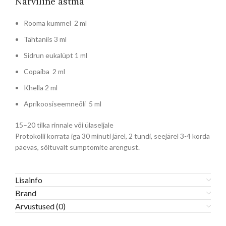
Närviline astma
Rooma kummel 2 ml
Tähtaniis 3 ml
Sidrun eukalüpt 1 ml
Copaiba 2 ml
Khella 2 ml
Aprikoosiseemneõli 5 ml
15–20 tilka rinnale või ülaseljale
Protokolli korrata iga 30 minuti järel, 2 tundi, seejärel 3-4 korda
päevas, sõltuvalt sümptomite arengust.
Lisainfo
Brand
Arvustused (0)