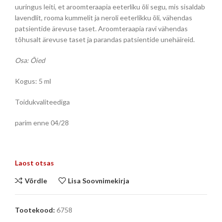
uuringus leiti, et aroomteraapia eeterliku õli segu, mis sisaldab
lavendlit, rooma kummelit ja neroli eeterlikku õli, vähendas
patsientide ärevuse taset. Aroomteraapia ravi vähendas
tõhusalt ärevuse taset ja parandas patsientide unehäireid.
Osa: Õied
Kogus: 5 ml
Toidukvaliteediga
parim enne 04/28
Laost otsas
Võrdle
Lisa Soovnimekirja
Tootekood:
6758