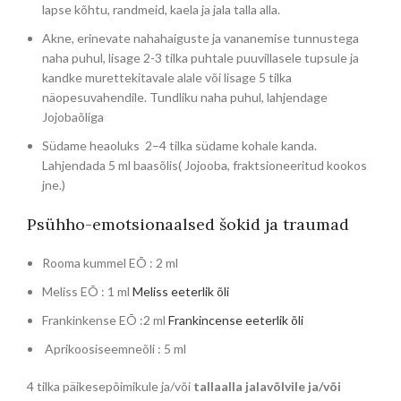
lapse kõhtu, randmeid, kaela ja jala talla alla.
Akne, erinevate nahahaiguste ja vananemise tunnustega
naha puhul, lisage 2-3 tilka puhtale puuvillasele tupsule ja
kandke murettekitavale alale või lisage 5 tilka
näopesuvahendile. Tundliku naha puhul, lahjendage
Jojobaõliga
Südame heaoluks 2–4 tilka südame kohale kanda.
Lahjendada 5 ml baasõlis( Jojooba, fraktsioneeritud kookos
jne.)
Psühho-emotsionaalsed šokid ja traumad
Rooma kummel EÕ : 2 ml
Meliss EÕ : 1 ml
Meliss eeterlik õli
Frankinkense EÕ :2 ml
Frankincense eeterlik õli
Aprikoosiseemneõli : 5 ml
4 tilka päikesepõimikule ja/või
tallaalla jalavõlvile ja/või