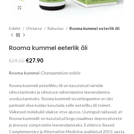
Click to enlarge
Esileht
Otstarve
Rahustav
Rooma kummel eeterlik õli
Rooma kummel eeterlik õli
Algne
Praegune
€
27.90
€
29.50
hind
hind
oli:
on:
Rooma kummel
Chamaemelum nobile
€29.50.
€27.90.
Rooma kummeli eeterlikku õli on kasutatud närvide
rahustamiseks ja rahutuse vähendamise leevendamise
soodustamiseks. Rooma kummeli sissehingamine on üks
parimaid viise kuidas kasutada selle eeterliku õli toimet.
Väikesed molekulid viiakse otse ajusse. Uuringud näitavad, et
Rooma kummelit on kasutatud kogu maailmas depressiivsete
ja ärevuse sümptomite leevendamiseks. Evidence-Based
Complementary ja Alternative Medicine avaldatud 2013. aasta