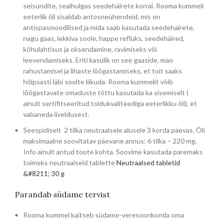
seisundite, sealhulgas seedehäirete korral. Rooma kummeli
eeterlik õli sisaldab antosneühendeid, mis on
antispasmoodilised ja mida saab kasutada seedehäirete,
nagu gaas, lekkiva soole, happe refluks, seedehäired,
kõhulahtisus ja oksendamine, ravimiseks või
leevendamiseks. Eriti kasulik on see gaaside, mao
rahustamisel ja lihaste lõõgastamiseks, et toit saaks
hõlpsasti läbi soolte liikuda. Rooma kummelit võib
lõõgastavate omaduste tõttu kasutada ka sisemiselt (
ainult sertifitseeritud toidukvaliteediga eeterlikku õli), et
vabaneda iiveldusest.
Seespidiselt 2 tilka neutraalsele alusele 3 korda päevas. Õli
maksimaalne soovitatav päevane annus: 6 tilka – 220 mg.
Info ainult antud toote kohta. Soovime kasutada paremaks
toimeks neutraalseid tablette
Neutraalsed tabletid
&#8211; 30 g
Parandab südame tervist
Rooma kummel kaitseb südame-veresoonkonda oma