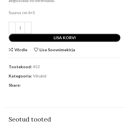
aeglustada või kiirendada.
Suurus cm
6×5
LISA KORVI
Võrdle
Lisa Soovnimekirja
Tootekood:
453
Kategooria:
Viirukid
Share:
Seotud tooted