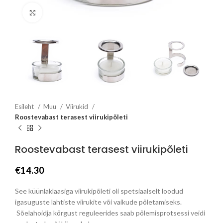
Click to enlarge
Esileht
Muu
Viirukid
Roostevabast terasest viirukipõleti
Roostevabast terasest viirukipõleti
€
14.30
See küünlaklaasiga viirukipõleti oli spetsiaalselt loodud
igasuguste lahtiste viirukite või vaikude põletamiseks.
Sõelahoidja kõrgust reguleerides saab põlemisprotsessi veidi