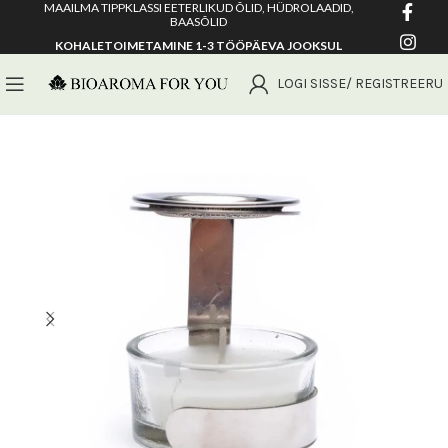
MAAILMA TIPPKLASSI EETERLIKUD ÕLID, HÜDROLAADID,
BAASÕLID
KOHALETOIMETAMINE 1-3 TÖÖPÄEVA JOOKSUL
LOGI SISSE/ REGISTREERU