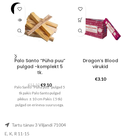
-18%
SOLD
OUT
Palo Santo “Püha puu”
Dragon’s Blood
pulgad -komplekt 5
viirukid
tk.
€
3.10
Algne
Praegune
€
9.10
€
11.10
Palo Santo “Püha puu” pulgad 5
hind
hind
tk pakis Palo Santo pulgad
oli:
on:
pikkus ± 10 cm Pakis ( 5 tk)
€11.10.
€9.10.
pulgad on erineva suurusega.
Palo Santot on nimetatud
maagiliseks, müstiliseks,
haruldaseks, pühaks ja
Tartu tänav 3 Viljandi 71004
ainulaadseks. Seda lõhnavat
E, K, R 11-15
puitu hinnatakse šamaanide ja