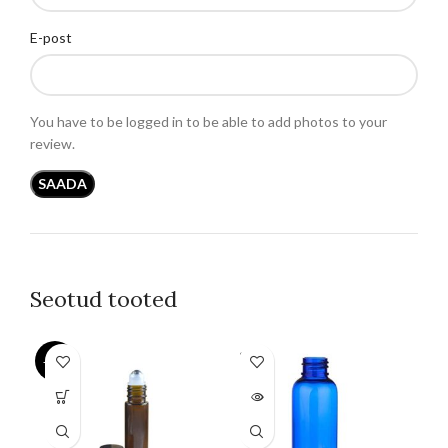
E-post
You have to be logged in to be able to add photos to your
review.
Seotud tooted
SOLD
-27%
OUT
Sellel
tootel
on
mitu