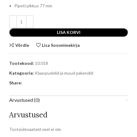
Pipeti pikkus 77 mm
LISA KORVI
Võrdle
Lisa Soovnimekirja
Tootekood:
10.018
Kategooria:
Klaaspudelid ja muud pakendid
Share:
Arvustused (0)
Arvustused
Tooteülevaateid veel ei ole.