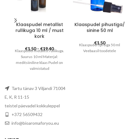
varianti.
Valikuid
saab
teha
Klaaspudel metallist
Klaaspudel pihustiga/
tootelehel.
rullikuga 10 ml / must
sinine 50 ml
kork
€
1.50
Klaaspudel spreiga 50 ml
Hinnavahemik:
€
1.50
–
€
19.40
Klaaspudel metallist rullikuga.
Veebaasil toodetele
€1.50
Suurus 10 ml Materjal:
kuni
meditsiiniline klaas Pudel on
€19.40
valmistatud
kõrgekvaliteetsest tumedast
klaasist, mis kaitseb toodet
UV-kiirguse eest. (sobib
Tartu tänav 3 Viljandi 71004
ideaalselt valgustundlike
E, K, R 11-15
toodete jaoks). Klaaspudel
metallist rullpalliga ja musta
teistel päevadel kokkuleppel
kruvikorkiga. Ideaalne
+372 56509432
kosmeetikatoodetele,
farmaatsiatoodetele,
info@bioaromaforyou.eu
ravimtaimedele,
aroomiteraapia toodetele,