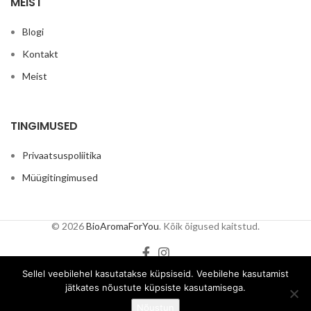
MEIST
silma seerumitele,
parfüümidele. Parim baasõli
parfüümide loomiseks on
Blogi
Jojoba
Jojobaõli
Kontakt
külmpressitud 50 ml
koos
fraktsioneeritud kookosõliga
Meist
Fraktsioneeritud kookosõli
.
TINGIMUSED
Privaatsuspoliitika
Müügitingimused
© 2026
BioAromaForYou
. Kõik õigused kaitstud.
Tilguti/
Sellel veebilehel kasutatakse küpsiseid. Veebilehe kasutamist
pipett ,
jätkates nõustute küpsiste kasutamisega.
klaas
0
€
1.10
LISA KORVI
Nõustun