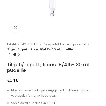
Click to enlarge
Esileht
DIY -TEE ISE
Klaaspudelid ja muud pakendid
Tilguti/ pipett , klaas 18/415- 30 ml pudelile
Tilguti/ pipett , klaas 18/415- 30 ml
pudelile
€
1.10
Musta imemisotsiku ja kraega pipett. Silikoonotsik on
vastupidav ja mugav kasutada.
Sobib 30 ml pudelile ava 18/415