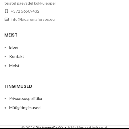
teistel päevadel kokkuleppel
+372 56509432
info@bioaromaforyou.eu
MEIST
Blogi
Kontakt
Meist
TINGIMUSED
Privaatsuspoliitika
Müügitingimused
© 2026
BioAromaForYou
. Kõik õigused kaitstud.