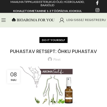
MAAILMA TIPPKLASSI EETERLIKUD ÕLID, HÜDROLAADID,
BAASÕLID
KOHALETOIMETAMINE 1-3 TÖÖPÄEVA JOOKSUL
LOGI SISSE/ REGISTREERU
DO IT YOURSELF
PUHASTAV RETSEPT: ÕHKU PUHASTAV
Piret
08
MAI