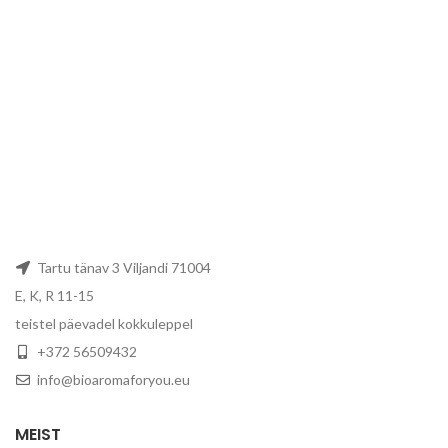
Tartu tänav 3 Viljandi 71004
E, K, R 11-15
teistel päevadel kokkuleppel
+372 56509432
info@bioaromaforyou.eu
MEIST