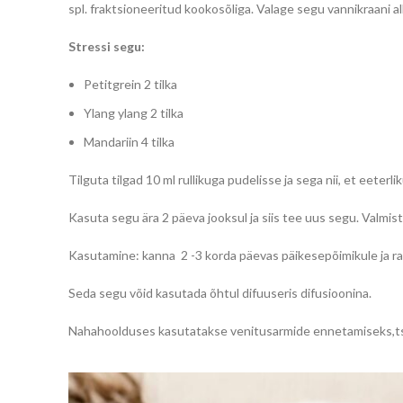
spl. fraktsioneeritud kookosõliga. Valage segu vannikraani 
Stressi segu:
Petitgrein 2 tilka
Ylang ylang 2 tilka
Mandariin 4 tilka
Tilguta tilgad 10 ml rullikuga pudelisse ja sega nii, et eeterliku
Kasuta segu ära 2 päeva jooksul ja siis tee uus segu. Valmist
Kasutamine: kanna 2 -3 korda päevas päikesepõimikule ja ra
Seda segu võid kasutada õhtul difuuseris difusioonina.
Nahahoolduses kasutatakse venitusarmide ennetamiseks,tse