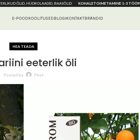
ETERLIKUD ÕLID, HÜDROLAADID, BAASÕLID
KOHALETOIMETAMINE 1-3 TÖÖP
E-POOD
KOOLITUSED
BLOGI
KONTAKT
BRÄNDID
HEA TEADA
iini eeterlik õli
Posted by
Piret