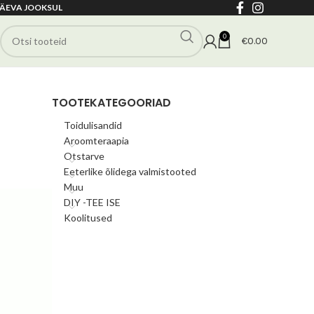
ÄEVA JOOKSUL
0
€
0.00
TOOTEKATEGOORIAD
Toidulisandid
Aroomteraapia
Otstarve
Eeterlike õlidega valmistooted
Muu
DIY -TEE ISE
Koolitused