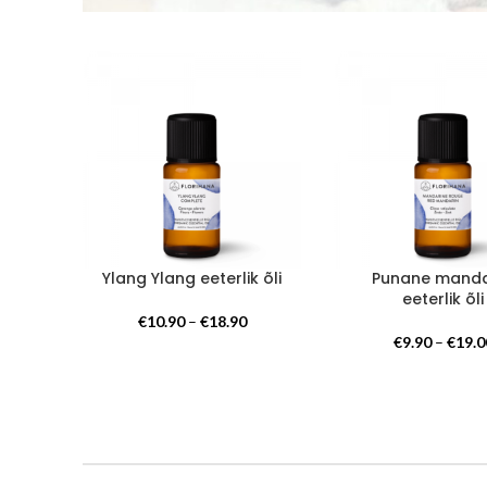
Ylang Ylang eeterlik õli
Punane manda
eeterlik õli
Hinnavahemik:
€
10.90
–
€
18.90
€10.90
€
9.90
–
€
19.0
kuni
€18.90