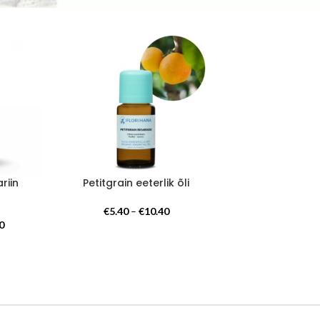
riin
Petitgrain eeterlik õli
Hinnavahemik:
€
5.40
–
€
10.40
Hinnavahemik:
€5.40
0
€9.90
kuni
kuni
€10.40
€19.00