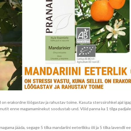
el on erakordne lõõgastav ja rahustav toime. Kasuta sterssirohkel ajal ig
 minutit enne magamaminekut soodustab und. Võid panna ka 1 tilga padjale
agama jääda, segage 5 tilka mandariini eeterlikku õli ja 5 tilka lavendli eet