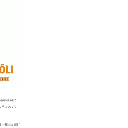
apäevaselt
. Alates 3
erlikku õli 1