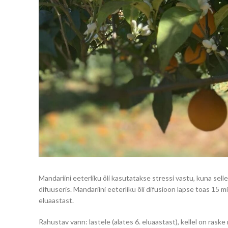
Mandariini eeterliku õli kasutatakse stressi vastu, kuna sell
difuuseris. Mandariini eeterliku õli difusioon lapse toas 15
eluaastast.
Rahustav vann: lastele (alates 6. eluaastast), kellel on raske m