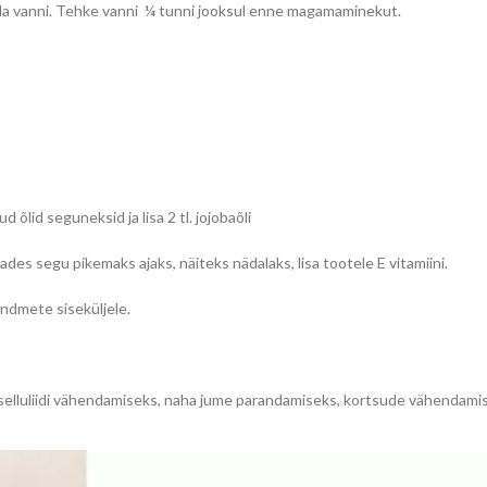
alla vanni. Tehke vanni ¼ tunni jooksul enne magamaminekut.
d õlid seguneksid ja lisa 2 tl. jojobaõli
ades segu pikemaks ajaks, näiteks nädalaks, lisa tootele E vitamiini.
ndmete siseküljele.
lluliidi vähendamiseks, naha jume parandamiseks, kortsude vähendami