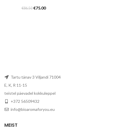
Algne
Praegune
€
75.00
€
86.50
hind
hind
oli:
on:
€86.50.
€75.00.
Tartu tänav 3 Viljandi 71004
E, K, R 11-15
teistel päevadel kokkuleppel
+372 56509432
info@bioaromaforyou.eu
MEIST