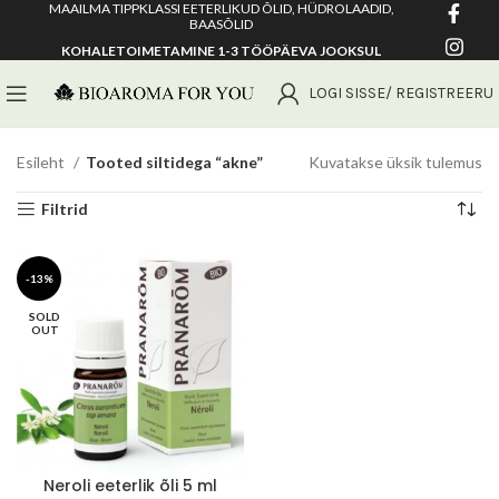
MAAILMA TIPPKLASSI EETERLIKUD ÕLID, HÜDROLAADID,
BAASÕLID
KOHALETOIMETAMINE 1-3 TÖÖPÄEVA JOOKSUL
LOGI SISSE/ REGISTREERU
Esileht
Tooted siltidega “akne”
Kuvatakse üksik tulemus
Filtrid
-13%
SOLD
OUT
Neroli eeterlik õli 5 ml