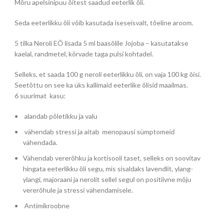
Mõru apelsinipuu õitest saadud eeterlik õli.
Seda eeterlikku õli võib kasutada iseseisvalt, tõeline aroom.
5 tilka Neroli EÕ lisada 5 ml baasõlile Jojoba – kasutatakse
kaelal, randmetel, kõrvade taga pulsi kohtadel.
Selleks, et saada 100 g neroli eeterlikku õli, on vaja 100 kg õisi.
Seetõttu on see ka üks kallimaid eeterlike õlisid maailmas.
6 suurimat kasu:
alandab põletikku ja valu
vähendab stressi ja aitab menopausi sümptomeid
vähendada.
Vähendab vererõhku ja kortisooli taset, selleks on soovitav
hingata eeterlikku õli segu, mis sisaldaks lavendlit, ylang-
ylangi, majoraani ja nerolit sellel segul on positiivne mõju
vererõhule ja stressi vähendamisele.
Antimikroobne