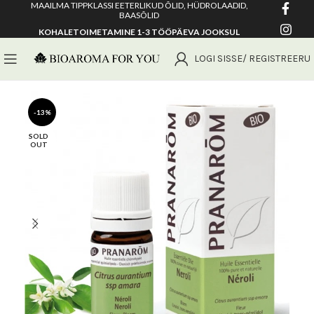
MAAILMA TIPPKLASSI EETERLIKUD ÕLID, HÜDROLAADID,
BAASÕLID
KOHALETOIMETAMINE 1-3 TÖÖPÄEVA JOOKSUL
LOGI SISSE/ REGISTREERU
-13%
SOLD
OUT