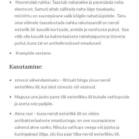
Noorendab nahka: Taastab naharakke ja parandada naha
elastsust. Samuti aitab säilitada naha õige tasakaalu,
mistõttu on suurepärane valik kõigile nahatüüpidele. Tänu
oma võimele taaselustada nahka rakutasandil on neroli
eeterlik õli kasulik kortsude, armide ja venituste puhul. See
võib olla kasulik ka bakteriaalsete nahahaiguste ja löövete
puhul, kuna tal on antimikroobsed omadused.
Krampide vastane.
Kasutamine:
stressi vähendamiseks – lihtsalt hinga sisse neroli
eeterlikku õli, kui oled stressis või väsinud.
Magusa une jaoks pane tilk eeterlikku õli kuivale vatitupsule
ja aseta see padjale.
Akne ravi – kuna neroli eeterlikk õli on võims
antibakteriaalsete omadustega, on see suurepärane
vahend akne raviks. Niisuta vatitups veega või jojoba ja
kuningakepi õliga, siis lisa paar tilka neroli eeterlikku õli.