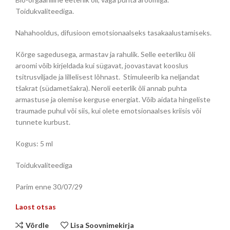
Toidukvaliteediga.
Nahahooldus, difusioon emotsionaalseks tasakaalustamiseks.
Kõrge sagedusega, armastav ja rahulik. Selle eeterliku õli
aroomi võib kirjeldada kui sügavat, joovastavat kooslus
tsitrusviljade ja lillelisest lõhnast. Stimuleerib ka neljandat
tšakrat (südametšakra). Neroli eeterlik õli annab puhta
armastuse ja olemise kerguse energiat. Võib aidata hingeliste
traumade puhul või siis, kui olete emotsionaalses kriisis või
tunnete kurbust.
Kogus: 5 ml
Toidukvaliteediga
Parim enne 30/07/29
Laost otsas
Võrdle
Lisa Soovnimekirja