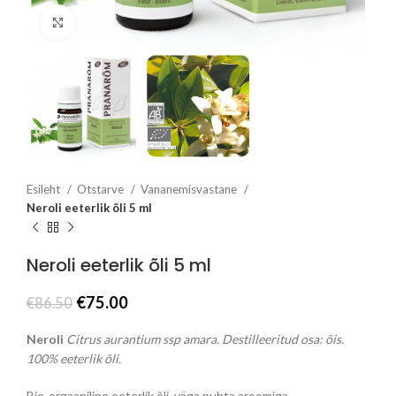
Click to enlarge
Esileht
Otstarve
Vananemisvastane
Neroli eeterlik õli 5 ml
Neroli eeterlik õli 5 ml
Algne
Praegune
€
75.00
€
86.50
hind
hind
oli:
on:
Neroli
Citrus aurantium ssp amara. Destilleeritud osa: õis.
€86.50.
€75.00.
100% eeterlik õli.
Bio-orgaaniline eeterlik õli, väga puhta aroomiga.