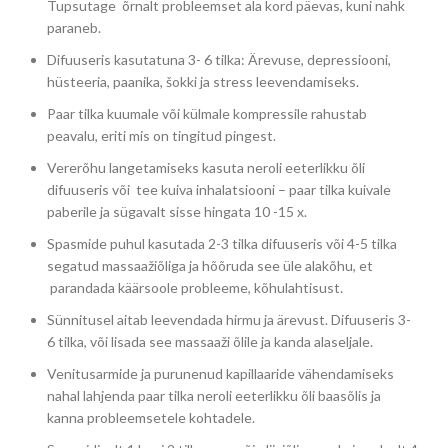
Tupsutage õrnalt probleemset ala kord päevas, kuni nahk
paraneb.
Difuuseris kasutatuna 3- 6 tilka: Ärevuse, depressiooni,
hüsteeria, paanika, šokki ja stress leevendamiseks.
Paar tilka kuumale või külmale kompressile rahustab
peavalu, eriti mis on tingitud pingest.
Vererõhu langetamiseks kasuta neroli eeterlikku õli
difuuseris või tee kuiva inhalatsiooni – paar tilka kuivale
paberile ja sügavalt sisse hingata 10 -15 x.
Spasmide puhul kasutada 2-3 tilka difuuseris või 4-5 tilka
segatud massaažiõliga ja hõõruda see üle alakõhu, et
parandada käärsoole probleeme, kõhulahtisust.
Sünnitusel aitab leevendada hirmu ja ärevust. Difuuseris 3-
6 tilka, või lisada see massaaži õlile ja kanda alaseljale.
Venitusarmide ja purunenud kapillaaride vähendamiseks
nahal lahjenda paar tilka neroli eeterlikku õli baasõlis ja
kanna probleemsetele kohtadele.