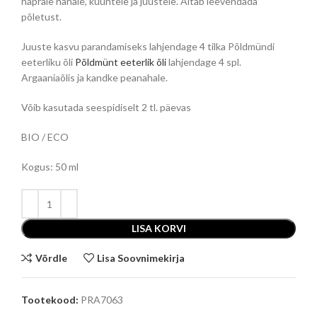
haprale nahale, küüntele ja juustele. Aitab leevendada
põletust.
Juuste kasvu parandamiseks lahjendage 4 tilka Põldmündi
eeterliku õli
Põldmünt eeterlik õli
lahjendage 4 spl.
Argaaniaõlis ja kandke peanahale.
Võib kasutada seespidiselt 2 tl. päevas
BIO / ECO
Kogus: 50 ml
LISA KORVI
Võrdle
Lisa Soovnimekirja
Tootekood:
PRA7063