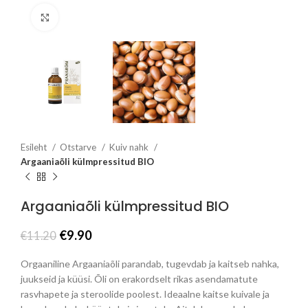
Click to enlarge
Esileht
Otstarve
Kuiv nahk
Argaaniaõli külmpressitud BIO
Argaaniaõli külmpressitud BIO
Algne
Praegune
€
9.90
€
11.20
hind
hind
oli:
on:
Orgaaniline Argaaniaõli parandab, tugevdab ja kaitseb nahka,
€11.20.
€9.90.
juukseid ja küüsi. Õli on erakordselt rikas asendamatute
rasvhapete ja steroolide poolest. Ideaalne kaitse kuivale ja