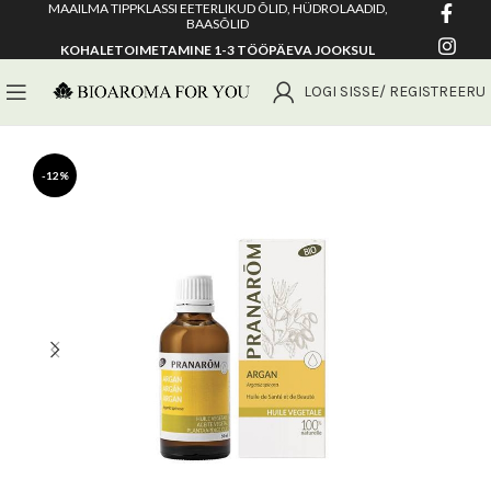
MAAILMA TIPPKLASSI EETERLIKUD ÕLID, HÜDROLAADID,
BAASÕLID
KOHALETOIMETAMINE 1-3 TÖÖPÄEVA JOOKSUL
LOGI SISSE/ REGISTREERU
-12%