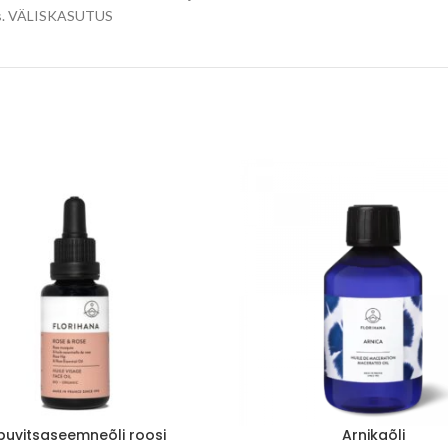
ohas. VÄLISKASUTUS
buvitsaseemneõli roosi
Arnikaõli