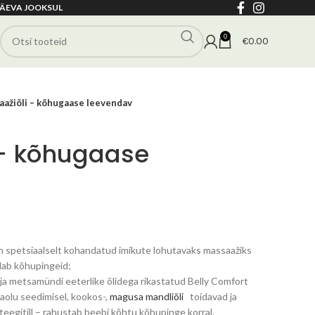
ÄEVA JOOKSUL
0
€
0.00
ažiõli – kõhugaase leevendav
 – kõhugaase
e
 spetsiaalselt kohandatud imikute lohutavaks massaažiks
ndab kõhupingeid;
ja metsamündi eeterlike õlidega rikastatud Belly Comfort
aolu seedimisel, kookos-,
magusa mandliõli
toidavad ja
teegitill – rahustab beebi kõhtu kõhupinge korral.