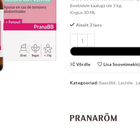
Beebidele kaaluga üle 3 kg.
Kogus 30 ML
Ainult 2 laos
Võrdle
Lisa Soovnimekir
Kategooriad:
Baasõlid
,
Lastele
,
L