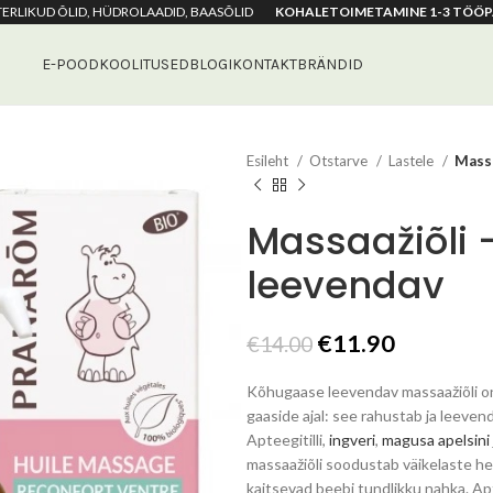
ETERLIKUD ÕLID, HÜDROLAADID, BAASÕLID
KOHALETOIMETAMINE 1-3 TÖÖP
E-POOD
KOOLITUSED
BLOGI
KONTAKT
BRÄNDID
Esileht
Otstarve
Lastele
Massa
Massaažiõli
leevendav
Algne
Praegun
€
11.90
€
14.00
hind
hind
Kõhugaase leevendav massaažiõli on
oli:
on:
gaaside ajal: see rahustab ja leeve
€14.00.
€11.90.
Apteegitilli,
ingveri
,
magusa apelsini
massaažiõli soodustab väikelaste he
kaitsevad beebi tundlikku nahka. Ap