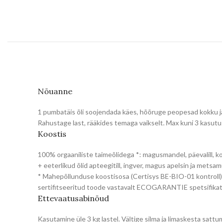
Nõuanne
1 pumbatäis õli soojendada käes, hõõruge peopesad kokku ja 
Rahustage last, rääkides temaga vaikselt. Max kuni 3 kasutu
Koostis
100% orgaaniliste taimeõlidega *: magusmandel, päevalill, k
+ eeterlikud õlid apteegitill, ingver, magus apelsin ja metsa
* Mahepõllunduse koostisosa (Certisys BE-BIO-01 kontr
sertifitseeritud toode vastavalt ECOGARANTIE spetsifikat
Ettevaatusabinõud
Kasutamine üle 3 kg lastel. Vältige silma ja limaskesta sattu