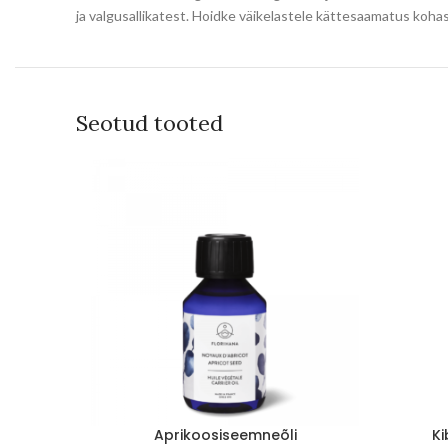
ja valgusallikatest. Hoidke väikelastele kättesaamatus k
Seotud tooted
Aprikoosiseemneõli
Ki