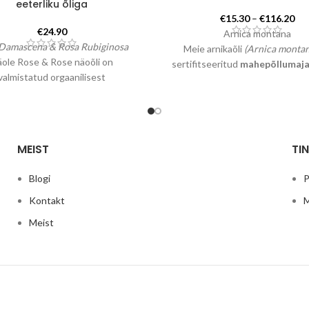
eeterliku õliga
Hin
€
15.30
–
€
116.20
€15
€
24.90
Arnica montana
kun
Damascena & Rosa Rubiginosa
Meie arnikaõli
(Arnica montan
€11
ole Rose & Rose näoõli on
sertifitseeritud
mahepõllumaja
valmistatud orgaanilisest
Organic) ja
100% looduslik
. S
tsaseemne õlist ja orgaanilisest
saadakse õite leotamise
skuse roosi eeterlikust õlist.
mahepõllumajanduslikus päevalil
Kogus: 30 ml
Valmistatud Prantsusmaal.
Ra
ja taastav
.
Kandke vastava
MEIST
TI
kehapiirkondadele, masseerige
nahka.
Ainult välispidise
Blogi
P
kasutamiseks
.
Suurepärane ar
aitab paraneda nahal sinikate, 
Kontakt
M
muljumiste ja
Meist
vigastuste korral.Valuvaigista
paranemist kiirendava toim
Aitab reuma ja artriidi korral.
kasutamiseks liigesevalude korr
esineb valu küünarnukkides, p
või sõrmedes. Kasutatakse ka 