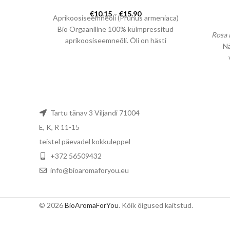
Hinnavahemik:
€
10.15
–
€
15.90
Aprikoosiseemneõli (Prunus armeniaca)
€10.15
Bio Orgaaniline 100% külmpressitud
kuni
Rosa 
aprikoosiseemneõli. Õli on hästi
€15.90
Nä
imenduv ning sobib kõikidele
nahatüüpidele näohoolduseks. Õli
kibuvi
sisaldab rikalikult vitamiine B ,A ja E,
Dama
rasvhappeid (oleiinhape ja linoolhape).
Niisutab, hooldab ja elustab väsinud
nahka. Eriti sobiv tundlikule,
Tartu tänav 3 Viljandi 71004
kuperroossele,kuivale ja vananevale
E, K, R 11-15
nahale. Rahutsab ekseemist tingitud
teistel päevadel kokkuleppel
ärritust. Teeb naha pehmeks ja
siidiseks.Võib kasutatda lastel ja
+372 56509432
beebidel. Võib kasutada ka toitudesse-
info@bioaromaforyou.eu
magustoidud, salatid jne.
Algselt
Hiinast pärit iidsest looduslikust
taimest ja tõelisest oomega-9
© 2026
BioAromaForYou
. Kõik õigused kaitstud.
kontsentraadist ekstraheeritud
aprikoosiseemneõli on tuntud oma