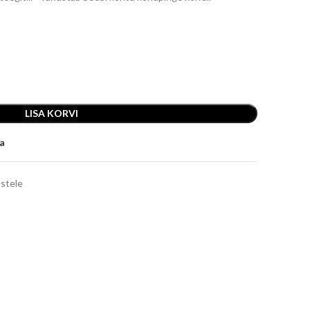
LISA KORVI
ja
astele