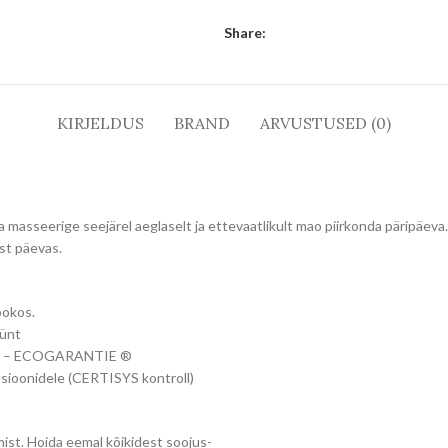
Share:
KIRJELDUS
BRAND
ARVUSTUSED (0)
masseerige seejärel aeglaselt ja ettevaatlikult mao piirkonda päripäeva.
st päevas.
ookos.
münt
oll) – ECOGARANTIE ®
sioonidele (CERTISYS kontroll)
mist. Hoida eemal kõikidest soojus-