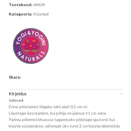
Tootekood:
64634
Kategooria:
Küünlad
Share:
Kirjeldus
Juhised
Enne põletamist lõigake taht alati 0,5 cm-ni.
Lõpetage kasutamine, kui põhja on jäänud ±1 cm vaha.
Parima põlemistõhususe tagamiseks põletage iga kord, kui
küünla süüdatakse, vähemalt üks tund 2 cm küünla läbimõõdu