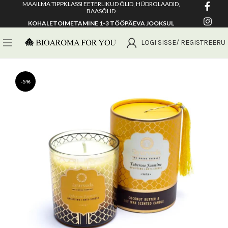
MAAILMA TIPPKLASSI EETERLIKUD ÕLID, HÜDROLAADID,
BAASÕLID
KOHALETOIMETAMINE 1-3 TÖÖPÄEVA JOOKSUL
LOGI SISSE/ REGISTREERU
-5%