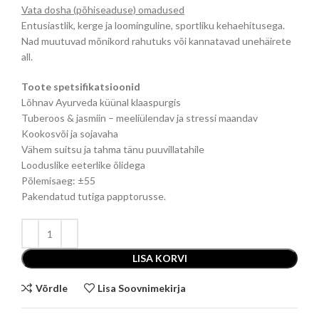
Vata dosha (põhiseaduse) omadused
Entusiastlik, kerge ja loominguline, sportliku kehaehitusega.
Nad muutuvad mõnikord rahutuks või kannatavad unehäirete
all.
Toote spetsifikatsioonid
Lõhnav Ayurveda küünal klaaspurgis
Tuberoos & jasmiin – meeliülendav ja stressi maandav
Kookosvõi ja sojavaha
Vähem suitsu ja tahma tänu puuvillatahile
Looduslike eeterlike õlidega
Põlemisaeg: ±55
Pakendatud tutiga papptorusse.
LISA KORVI
Võrdle
Lisa Soovnimekirja