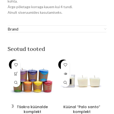
kohta.
Ärge põletage korraga kauem kui 4 tundi.
Ainult siseruumides kasutamiseks.
Brand
Seotud tooted
-23%
-8%
-2
SOLD
OUT
Tšakra küünalde
Küünal “Palo santo”
1
komplekt
komplekt
K