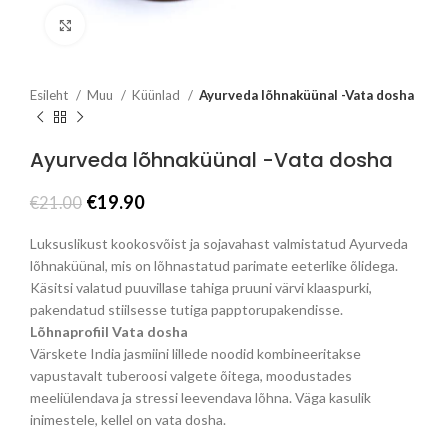
Click to enlarge
Esileht
Muu
Küünlad
Ayurveda lõhnaküünal -Vata dosha
Ayurveda lõhnaküünal -Vata dosha
Algne
Praegune
€
19.90
€
21.00
hind
hind
oli:
on:
Luksuslikust kookosvõist ja sojavahast valmistatud Ayurveda
€21.00.
€19.90.
lõhnaküünal, mis on lõhnastatud parimate eeterlike õlidega.
Käsitsi valatud puuvillase tahiga pruuni värvi klaaspurki,
pakendatud stiilsesse tutiga papptorupakendisse.
Lõhnaprofiil Vata dosha
Värskete India jasmiini lillede noodid kombineeritakse
vapustavalt tuberoosi valgete õitega, moodustades
meeliülendava ja stressi leevendava lõhna. Väga kasulik
inimestele, kellel on vata dosha.