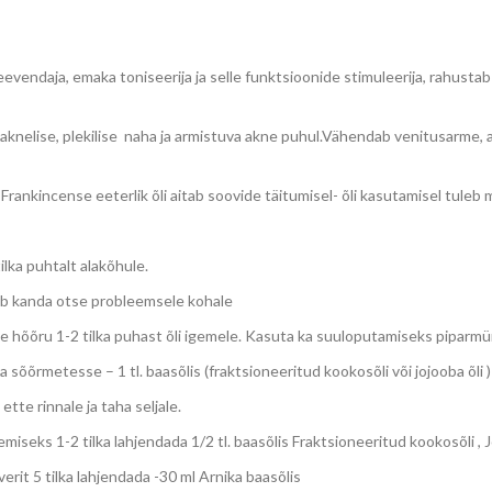
vendaja, emaka toniseerija ja selle funktsioonide stimuleerija, rahust
aknelise, plekilise naha ja armistuva akne puhul.Vähendab venitusarme
Frankincense eeterlik õli aitab soovide täitumisel- õli kasutamisel tuleb 
lka puhtalt alakõhule.
õib kanda otse probleemsele kohale
hõõru 1-2 tilka puhast õli igemele. Kasuta ka suuloputamiseks piparmün
sõõrmetesse – 1 tl. baasõlis (fraktsioneeritud kookosõli või jojooba õli )
tte rinnale ja taha seljale.
seks 1-2 tilka lahjendada 1/2 tl. baasõlis Fraktsioneeritud kookosõli , J
ngverit 5 tilka lahjendada -30 ml Arnika baasõlis