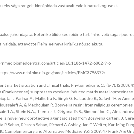
tuleks väga rangelt kinni pidada vastavalt eale lubatud kogusest.
naalse juhendajata. Eeterlike õlide seespidine tarbimine võib tagasipöörd
a valdaja, ettevõtte Fleim eelneva kirjaliku nõusolekuta.
ernmed.biomedcentral.com/articles/10.1186/1472-6882-9-6
ng https://www.ncbi.nlm.nih.gov/pmc/articles/PMC3796379/
ent market situation and clinical trials. Phytomedicine, 15 (6-7). (2008).
reana (Frankincense) suppresses cytokine-induced matrix metalloproteinas
Gupta I., Parihar A., Malhotra P., Singh G. B., Ludtke R., Safayhi H. & Amm
4 Moussaieff A, & Mechoulam R. Boswellia resin: from religious ceremonies to
aieff A., Shein N.A., Tsenter J., Grigoriadis S., Simeonidou C., Alexandrov
e: a novel neuroprotective agent isolated from Boswellia carterii. J. Cer
ia R Saban, Ricardo Saban, Richard A Ashley, Jan C Welter, Kar-Ming Fun
 BMC Complementary and Alternative Medicine 9:6. 2009. 47 Frank A & Ung