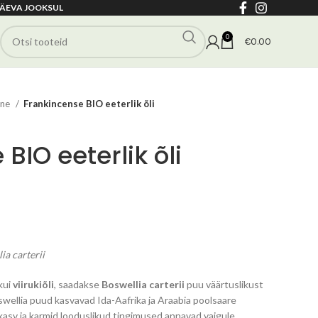
ÄEVA JOOKSUL
0
€
0.00
ane
Frankincense BIO eeterlik õli
BIO eeterlik õli
vahemik:
0
ia carterii
0
kui
viirukiõli
, saadakse
Boswellia carterii
puu väärtuslikust
swellia puud kasvavad Ida-Aafrika ja Araabia poolsaare
kasv ja karmid looduslikud tingimused annavad vaigule