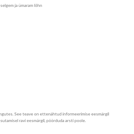
n selgem ja ümaram lõhn
uringutes. See teave on ettenähtud informeerimise eesmärgil
kasutamisel ravi eesmärgil, pöörduda arsti poole.