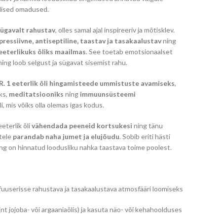
ilised omadused.
sügavalt rahustav
, olles samal ajal inspireeriv ja mõtisklev.
pressiivne, antiseptiline, taastav ja tasakaalustav
ning
eterlikuks õliks maailmas
. See toetab emotsionaalset
ning loob selgust ja sügavat sisemist rahu.
R. 1 eeterlik õli hingamisteede ummistuste avamiseks
,
ks,
meditatsiooniks
ning
immuunsüsteemi
li, mis võiks olla olemas igas kodus.
terlik õli
vähendada peeneid kortsukesi
ning tänu
tele
parandab naha jumet ja elujõudu
. Sobib eriti hästi
ning on hinnatud loodusliku nahka taastava toime poolest.
difuuserisse rahustava ja tasakaalustava atmosfääri loomiseks
(nt jojoba- või argaaniaõlis) ja kasuta näo- või kehahoolduses