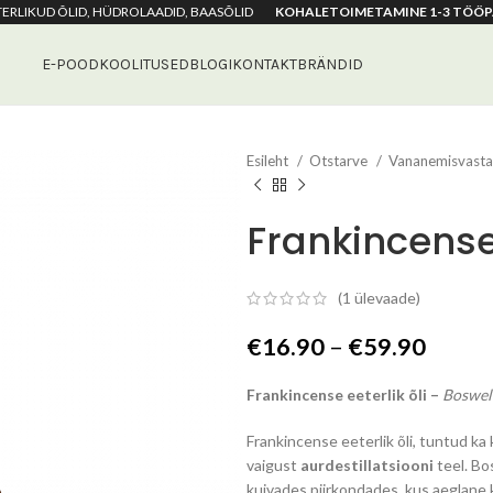
ETERLIKUD ÕLID, HÜDROLAADID, BAASÕLID
KOHALETOIMETAMINE 1-3 TÖÖP
E-POOD
KOOLITUSED
BLOGI
KONTAKT
BRÄNDID
Esileht
Otstarve
Vananemisvast
Frankincense 
(
1
ülevaade)
Hinna
€
16.90
–
€
59.90
€16.9
Frankincense eeterlik õli –
Boswell
kuni
€59.9
Frankincense eeterlik õli, tuntud ka 
vaigust
aurdestillatsiooni
teel. Bo
kuivades piirkondades, kus aeglane 