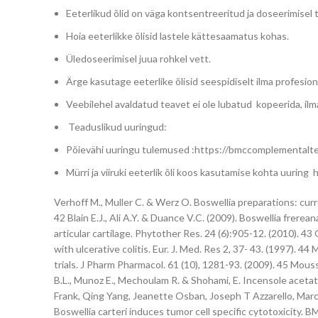
Eeterlikud õlid on väga kontsentreeritud ja doseerimisel 
Hoia eeterlikke õlisid lastele kättesaamatus kohas.
Üledoseerimisel juua rohkel vett.
Ärge kasutage eeterlike õlisid seespidiselt ilma profesio
Veebilehel avaldatud teavet ei ole lubatud kopeerida, ilm
Teaduslikud uuringud:
Põievähi uuringu tulemused :https://bmccomplementalt
Mürri ja viiruki eeterlik õli koos kasutamise kohta uuri
Verhoff M., Muller C. & Werz O. Boswellia preparations: curr
42 Blain E.J., Ali A.Y. & Duance V.C. (2009). Boswellia fre
articular cartilage. Phytother Res. 24 (6):905-12. (2010). 43 
with ulcerative colitis. Eur. J. Med. Res 2, 37- 43. (1997). 4
trials. J Pharm Pharmacol. 61 (10), 1281-93. (2009). 45 Mouss
B.L., Munoz E., Mechoulam R. & Shohami, E. Incensole acetat
Frank, Qing Yang, Jeanette Osban, Joseph T Azzarello, Marc
Boswellia carteri induces tumor cell specific cytotoxicity.