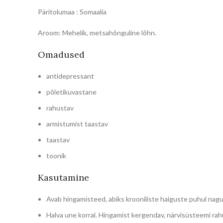
Päritolumaa : Somaalia
Aroom: Mehelik, metsahõnguline lõhn.
Omadused
antidepressant
põletikuvastane
rahustav
armistumist taastav
taastav
toonik
Kasutamine
Avab hingamisteed, abiks krooniliste haiguste puhul nagu ar
Halva une korral. Hingamist kergendav, närvisüsteemi rahu