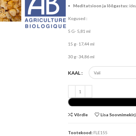
Meditatsioon ja lõõgastus:
ide
Kogused :
5 G- 5,81 ml
15 g- 17,44 ml
30 g- 34,86 ml
KAAL
Võrdle
Lisa Soovnimekir
Tootekood:
FLE155