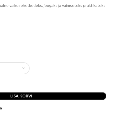
aalne vaikusehetkedeks, joogaks ja vaimseteks praktikateks
LISA KORVI
ja