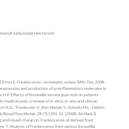
umatult kahjustada teie tervist.
 41 Ernst E. Frankincense: systematic review. BMJ. Dec 2008.
e expression and production of proinflammatory molecules in
on H.P. Effects of Boswellia serrata gum resin in patients
 medical uses; a review of in-vitro, in-vivo and clinical
ich A.G., Trembovler V., Ben-Neriah Y., Schmitz M.L., Fiebich
eb Blood Flow Metab. 28 (7),1341-52. (2008). 46 Mark B
g and Hsueh-Kung Lin. Frankincense oil derived from
er T. Analysis of Frankincense from various Boswellia