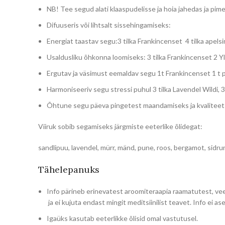
NB! Tee segud alati klaaspudelisse ja hoia jahedas ja pi
Difuuseris või lihtsalt sissehingamiseks:
Energiat taastav segu:3 tilka Frankincenset 4 tilka apelsi
Usaldusliku õhkonna loomiseks: 3 tilka Frankincenset 2 Y
Ergutav ja väsimust eemaldav segu 1t Frankincenset 1 t p
Harmoniseeriv segu stressi puhul 3 tilka Lavendel Wildi, 3
Õhtune segu päeva pingetest maandamiseks ja kvaliteetse un
Viiruk sobib segamiseks järgmiste eeterlike õlidegat:
sandlipuu, lavendel, mürr, mänd, pune, roos, bergamot, sidrun
Tähelepanuks
Info pärineb erinevatest aroomiteraapia raamatutest, vee
ja ei kujuta endast mingit meditsiinilist teavet. Info ei as
Igaüks kasutab eeterlikke õlisid omal vastutusel.