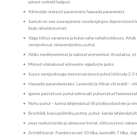
pärast raskeid haigusi.
Kiirendab raskesti paranevate haavada paranemist.
Samuti on see suurepärane rasedusjärgse depressiooni lee
lisab rahulolutunnet.
Väga tõhus vananeva ja kuiva naha nahahoolduses. Aitab 
verejooksud, ninaverejooksu puhul.
Abiks mediteerimisel ja vaimsel arenemisel. Arvatakse, et 
Mõned võimalused erinevate vajaduste jaoks.
Suure verejooksuga menstruatsiooni puhul hõõruda 2-3 ti
Haavade parandamiseks: Lavendel ja Viiruk või eraldi – v
igeme paistetuse puhul eelnevalt puhastatud hammastele 
Nohu puhul – kanna lahjendatud õli põskkoobastele ja nina 
Bronhiidi, kopsupõletiku,astma puhul- kanda lahjendatult e
peas raskustunde ja uimasuse korral, sõltuvustest vabanemi
Artriidi korral- Frankincenset 10 tilka, lavendlit 7 tilka , i