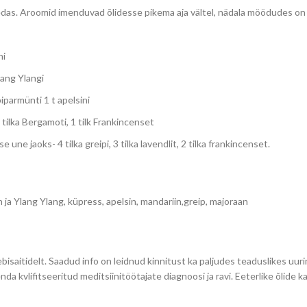
medas. Aroomid imenduvad õlidesse pikema aja vältel, nädala möödudes o
ni
lang Ylangi
iparmünti 1 t apelsini
 tilka Bergamoti, 1 tilk Frankincenset
e jaoks- 4 tilka greipi, 3 tilka lavendlit, 2 tilka frankincenset.
 ja Ylang Ylang, küpress, apelsin, mandariin,greip, majoraan
bisaitidelt. Saadud info on leidnud kinnitust ka paljudes teaduslikes u
enda kvlifitseeritud meditsiinitöötajate diagnoosi ja ravi. Eeterlike õlide 