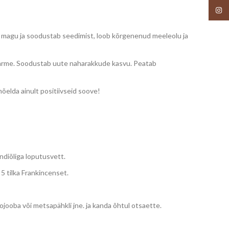
Insta
ab magu ja soodustab seedimist, loob kõrgenenud meeleolu ja
, arme. Soodustab uute naharakkude kasvu. Peatab
mõelda ainult positiivseid soove!
diõliga loputusvett.
 5 tilka Frankincenset.
ojooba või metsapähkli jne. ja kanda õhtul otsaette.