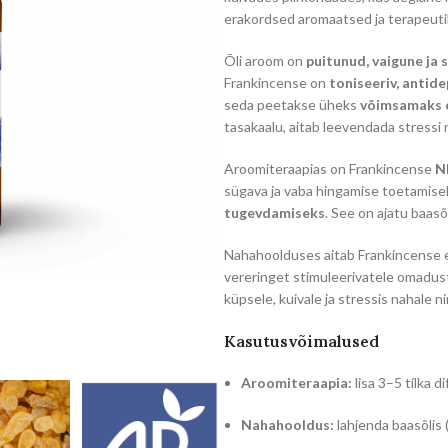
erakordsed aromaatsed ja terapeut
Õli aroom on
puitunud, vaigune ja 
Frankincense on
toniseeriv, antide
seda peetakse üheks
võimsamaks e
tasakaalu, aitab leevendada stressi 
Aroomiteraapias on Frankincense
N
sügava ja vaba hingamise toetamise
tugevdamiseks
. See on ajatu baasõ
Nahahoolduses aitab Frankincense ee
vereringet stimuleerivatele omadus
küpsele, kuivale ja stressis nahale 
Kasutusvõimalused
Aroomiteraapia:
lisa 3–5 tilka 
Nahahooldus:
lahjenda baasõlis 