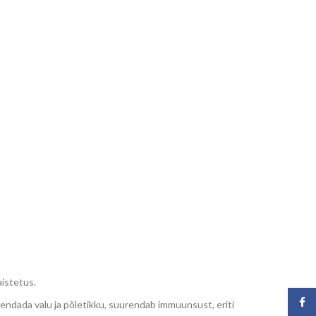
aistetus.
Face
hendada valu ja põletikku, suurendab immuunsust, eriti