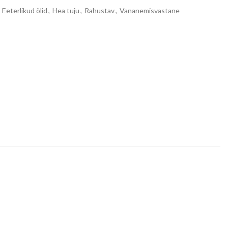
Eeterlikud õlid
,
Hea tuju
,
Rahustav
,
Vananemisvastane