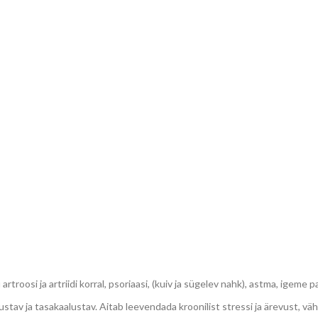
troosi ja artriidi korral, psoriaasi, (kuiv ja sügelev nahk), astma, igeme p
stav ja tasakaalustav. Aitab leevendada kroonilist stressi ja ärevust, vä