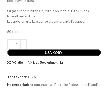
koos Ravintsaraga.
Orgaanilised minikapslid, millele on lisatud 100% puhas
lavendli eeterlik õli.
Lavendel on üks kaasaegse aroomteraapia lipulaevu.
60 pärli
LISA KORVI
Võrdle
Lisa Soovnimekirja
Tootekood:
15786
Kategooriad:
Aroomteraapia
,
Eeterlike õlidega toidulisandid