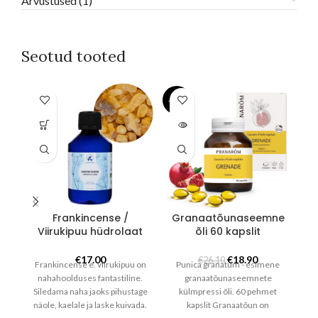
Arvustused (1)
Seotud tooted
-28%
SOLD
OUT
Frankincense /
Granaatõunaseemne
Viirukipuu hüdrolaat
õli 60 kapslit
K
Algne
Praegune
€
17.00
€
18.90
€
26.10
Frankincense e. viirukipuu on
Punica granatum - esimene
hind
hind
nahahoolduses fantastiline.
granaatõunaseemnete
oli:
on:
Siledama naha jaoks pihustage
külmpressi õli. 60 pehmet
te
€26.10.
€18.90.
näole, kaelale ja laske kuivada.
kapslit Granaatõun on
Ke