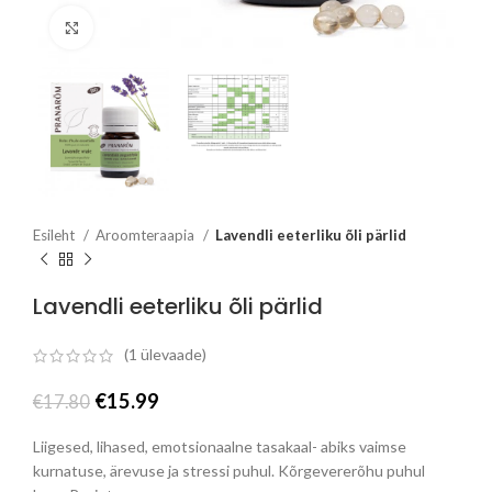
Click to enlarge
Esileht
Aroomteraapia
Lavendli eeterliku õli pärlid
Lavendli eeterliku õli pärlid
(
1
ülevaade)
Algne
Praegune
€
15.99
€
17.80
hind
hind
oli:
on:
Liigesed, lihased, emotsionaalne tasakaal- abiks vaimse
€17.80.
€15.99.
kurnatuse, ärevuse ja stressi puhul. Kõrgevererõhu puhul