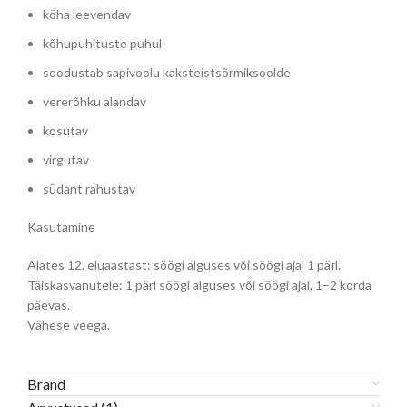
köha leevendav
kõhupuhituste puhul
soodustab sapivoolu kaksteistsõrmiksoolde
vererõhku alandav
kosutav
virgutav
südant rahustav
Kasutamine
Alates 12. eluaastast: söögi alguses või söögi ajal 1 pärl.
Täiskasvanutele: 1 pärl söögi alguses või söögi ajal, 1–2 korda
päevas.
Vähese veega.
Brand