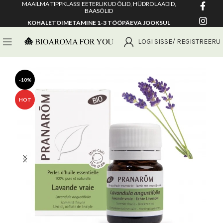
MAAILMA TIPPKLASSI EETERLIKUD ÕLID, HÜDROLAADID,
BAASÕLID
KOHALETOIMETAMINE 1-3 TÖÖPÄEVA JOOKSUL
LOGI SISSE/ REGISTREERU
-10%
HOT