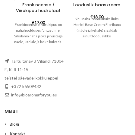
Frankincense /
Looduslik baaskreem
Viirukipuu hüdrolaat
€
18.00
Sinu naha loomulikuks iluks
€
17.00
Frankincense e. viirukipuu on
.Herbal Base Cream Florihana
nahahoolduses fantastiline.
( näole ja kehale) sisaldab
R
Siledama naha jaoks pihustage
ainult looduslikke
tu
näole, kaelale ja laske kuivada.
koostisaineid, mis on vajalikud
Suurepärane toode eriti suvel
ilusa naha jaoks. Sisaldab
kasutamiseks. Koos Cistuse
sertifitseeritud orgaanilisi ja
hüdrolaadiga kasutada valge
Ecocert, taimeõlisi, sheavõid
Tartu tänav 3 Viljandi 71004
saviga näomaskides, mis on
ja Damaskuse roosi lillevett,
E, K, R 11-15
mõeldud naha
mis muudavad nahk pehmeks
pinguldamiseks. Frankincense
ja kaitsevad ilmastiku
teistel päevadel kokkuleppel
hüdroosol või Hüdrolat
tingimuste eest. Soovi korral
+372 56509432
(Boswellia carterii) on
võid lisada kreemile oma
sertifitseeritud orgaaniline ja
lemmik eeterlikke õlisid.
info@bioaromaforyou.eu
100% looduslik.pH 4,7-4,9.
Retseptid leiad alt. Kogus: 50
Saadakse vaigu
ml
MEIST
aurdestillatsioonil.
Frankinkense vaik on pärit
Somaaliast. See toode on
Blogi
klassifitseeritud loodusliku
Kontakt
aroomina (söödav). Kogus 200