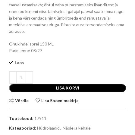
taaselustamiseks; õhtul naha puhastamiseks lisanditest ja
enne öö kreemi niisutamiseks. Igal ajal päeval saate oma nägu
ja keha värskendada ning ümbritseda end rahustava ja
meeldiva aromaatse uduga. Pihusta aura tervendamiseks oma
aurasse.
Õhukindel sprei 150 ML
Parim enne 08/27
Laos
LISA KORVI
Võrdle
Lisa Soovnimekirja
Tootekood:
17911
Kategooriad:
Hüdrolaadid
,
Näole ja kehale