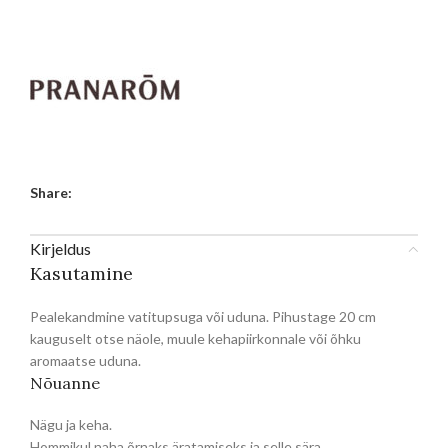
Share:
Kirjeldus
Kasutamine
Pealekandmine vatitupsuga või uduna. Pihustage 20 cm
kauguselt otse näole, muule kehapiirkonnale või õhku
aromaatse uduna.
Nõuanne
Nägu ja keha.
Hommikul naha õrnaks äratamiseks ja selle sära