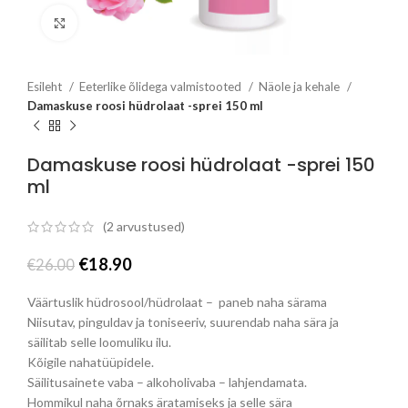
Click to enlarge
Esileht
Eeterlike õlidega valmistooted
Näole ja kehale
Damaskuse roosi hüdrolaat -sprei 150 ml
Damaskuse roosi hüdrolaat -sprei 150
ml
(
2
arvustused)
Algne
Praegune
€
18.90
€
26.00
hind
hind
oli:
on:
Väärtuslik hüdrosool/hüdrolaat – paneb naha särama
€26.00.
€18.90.
Niisutav, pinguldav ja toniseeriv, suurendab naha sära ja
säilitab selle loomuliku ilu.
Kõigile nahatüüpidele.
Säilitusainete vaba – alkoholivaba – lahjendamata.
Hommikul naha õrnaks äratamiseks ja selle sära