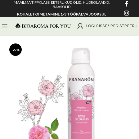
MAAILMA TIPPKLASSI EETERLIKUD ÕLID, HÜDROLAADID,
BAASÕLID
KOHALETOIMETAMINE 1-3 TÖÖPÄEVA JOOKSUL
LOGI SISSE/ REGISTREERU
-27%