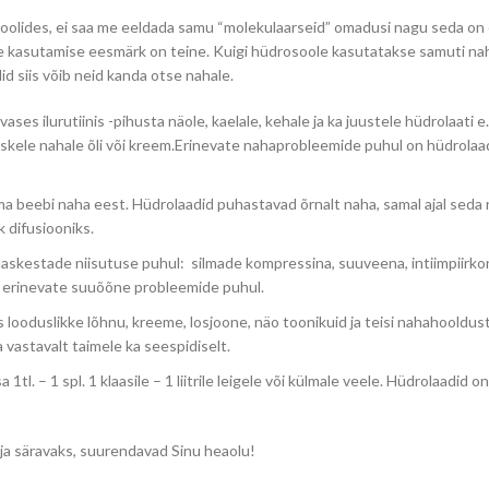
lides, ei saa me eeldada samu “molekulaarseid” omadusi nagu seda on 
nde kasutamise eesmärk on teine. Kuigi hüdrosoole kasutatakse samuti na
id siis võib neid kanda otse nahale.
s ilurutiinis -pihusta näole, kaelale, kehale ja ka juustele hüdrolaati e. l
lniiskele nahale õli või kreem.Erinevate nahaprobleemide puhul on hüdrola
ma beebi naha eest. Hüdrolaadid puhastavad õrnalt naha, samal ajal seda 
k difusiooniks.
imaskestade niisutuse puhul: silmade kompressina, suuveena, intiimpiirk
s erinevate suuõõne probleemide puhul.
 looduslikke lõhnu, kreeme, losjoone, näo toonikuid ja teisi nahahooldus
 vastavalt taimele ka seespidiselt.
tl. – 1 spl. 1 klaasile – 1 liitrile leigele või külmale veele. Hüdrolaadid on
 ja säravaks, suurendavad Sinu heaolu!