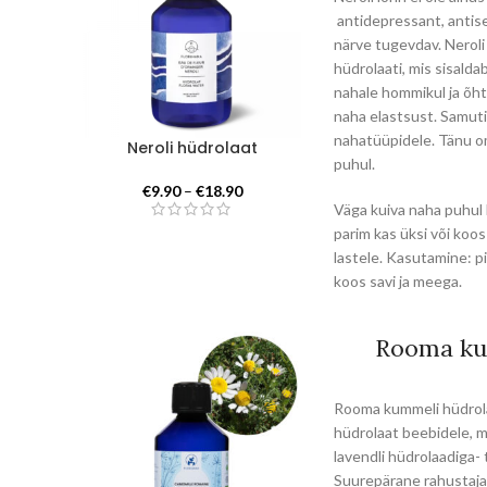
antidepressant, antise
närve tugevdav. Neroli
hüdrolaati, mis sisald
nahale hommikul ja õhtu
naha elastsust. Samuti 
nahatüüpidele. Tänu om
Neroli hüdrolaat
puhul.
Hinnavahemik:
€
9.90
–
€
18.90
Väga kuiva naha puhul 
€9.90
kuni
parim kas üksi või koo
€18.90
lastele. Kasutamine: pi
koos savi ja meega.
Rooma kum
Rooma kummeli hüdrolaa
hüdrolaat beebidele, 
lavendli hüdrolaadiga-
Suurepärane rahustaja s