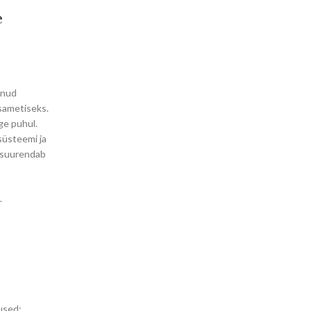
e
enud
 sametiseks.
ge puhul.
süsteemi ja
- suurendab
.
dused: