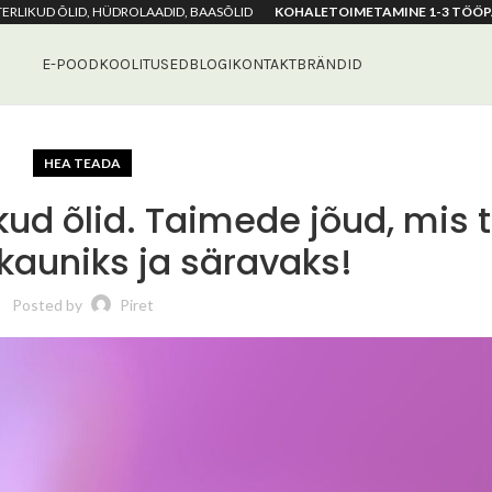
ETERLIKUD ÕLID, HÜDROLAADID, BAASÕLID
KOHALETOIMETAMINE 1-3 TÖÖP
E-POOD
KOOLITUSED
BLOGI
KONTAKT
BRÄNDID
HEA TEADA
kud õlid. Taimede jõud, mis 
kauniks ja säravaks!
Posted by
Piret