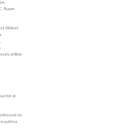
se,
5C. Ruum
st õlidest
a
.
n
ostis eriline
kui me ei
hüdrosool on
ate puhtus