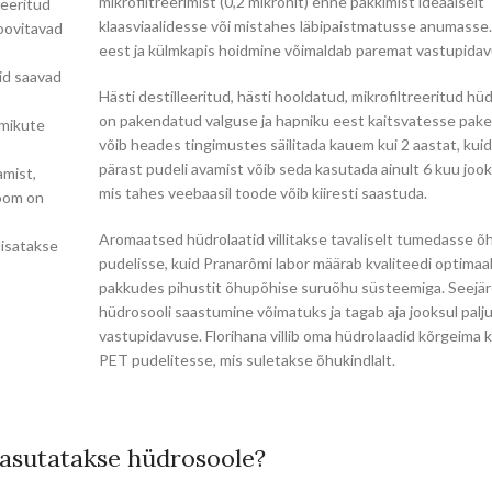
mikrofiltreerimist (0,2 mikronit) enne pakkimist ideaalselt
leeritud
klaasviaalidesse või mistahes läbipaistmatusse anumasse
oovitavad
eest ja külmkapis hoidmine võimaldab paremat vastupidav
id saavad
Hästi destilleeritud, hästi hooldatud, mikrofiltreeritud hüd
on pakendatud valguse ja hapniku eest kaitsvatesse pake
emikute
võib heades tingimustes säilitada kauem kui 2 aastat, kui
pärast pudeli avamist võib seda kasutada ainult 6 kuu jook
amist,
mis tahes veebaasil toode võib kiiresti saastuda.
room on
Aromaatsed hüdrolaatid villitakse tavaliselt tumedasse õ
lisatakse
pudelisse, kuid Pranarômi labor määrab kvaliteedi optimaalse
pakkudes pihustit õhupõhise suruõhu süsteemiga. Seejä
hüdrosooli saastumine võimatuks ja tagab aja jooksul palj
vastupidavuse. Florihana villib oma hüdrolaadid kõrgeima 
PET pudelitesse, mis suletakse õhukindlalt.
kasutatakse hüdrosoole?