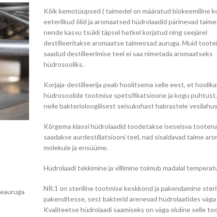
Kõik kemotüüpsed ( taimedel on määratud biokeemiline ko
eeterlikud õlid ja aromaatsed hüdrolaadid pärinevad taime
nende kasvu tsükli täpsel hetkel korjatud ning seejärel
destilleeritakse aromaatse taimeosad auruga. Muid tooteid
saadud destilleerimise teel ei saa nimetada aromaatseks
hüdrosooliks.
Korjaja-destilleerija peab hoolitsema selle eest, et hoolikal
hüdrosoolide tootmise spetsifikatsioone ja kogu puhtust,
neile bakterioloogilisest seisukohast habrastele vesilahus
Kõrgema klassi hüdrolaadid toodetakse iseseisva tootena
saadakse aurdestillatsiooni teel, nad sisaldavad taime ar
molekule ja ensüüme.
Hüdrolaadi tekkimine ja villimine toimub madalal temperatu
NR.1 on steriilne tootmise keskkond ja pakendamine steri
eeauruga
pakenditesse, sest bakterid arenevad hüdrolaatides väga k
Kvaliteetse hüdrolaadi saamiseks on väga oluline selle to