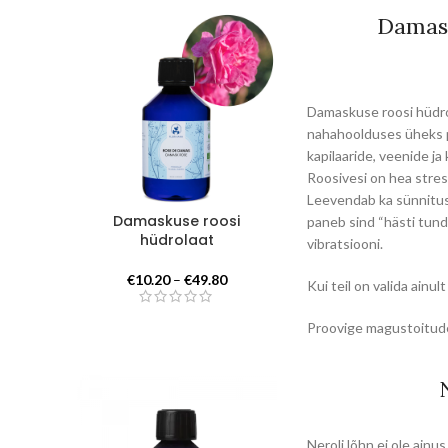
Damask
Damaskuse roosi hüdrol
nahahoolduses üheks p
kapilaaride, veenide j
Roosivesi on hea stres
Leevendab ka sünnitus
Damaskuse roosi
paneb sind “hästi tundm
hüdrolaat
vibratsiooni.
Hinnavahemik:
€
10.20
–
€
49.80
Kui teil on valida ainul
€10.20
kuni
Proovige magustoitude
€49.80
Neroli lõhn ei ole ainu