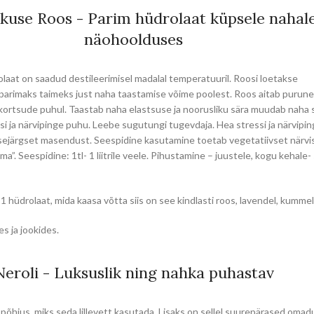
use Roos - Parim hüdrolaat küpsele nahal
näohoolduses
aat on saadud destileerimisel madalal temperatuuril. Roosi loetakse
arimaks taimeks just naha taastamise võime poolest. Roos aitab purun
a kortsude puhul. Taastab naha elastsuse ja noorusliku sära muudab naha
si ja närvipinge puhu. Leebe sugutungi tugevdaja. Hea stressi ja närvipin
ejärgset masendust. Seespidine kasutamine toetab vegetatiivset närvi
a”. Seespidine: 1tl- 1 liitrile veele. Pihustamine – juustele, kogu kehale
t 1 hüdrolaat, mida kaasa võtta siis on see kindlasti roos, lavendel, kummel
s ja jookides.
Neroli - Luksuslik ning nahka puhastav
s põhjus, miks seda lillevett kasutada. Lisaks on sellel suurepärased oma