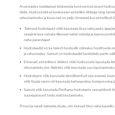
Arvestades madalamat biokeemia kontsentratsiooni hüdrosoo
õlide. Hüdrosoolid ei konkureeri eeterlike õlidega ning ne
rahustamiseks ja kuna nad on palju õrnemad kui eeterlikud õl
Taimsed hüdrolaate võib kasutada ilusa naha jaoks igapäevase
seejärel lase natuke lilleveel nahal toimida ja kanna poo
naha parandajad
Hüdrolaadid on ka täiesti looduslik võimalus hoolitseda o
ja rahustades. Samuti on hüdrolaadid beebidele parim vali
Erinevalt eeterlikest õlidest võib hüdrosoole kasutada l
niisutamisks jne. Näiteks võib kasutada suu loputamisek
Hüdrolaate võib kasutada destilleeritud vee asemel, luues
võib lisada vanni või kasutada kehaspreina, kompressina ja
Samuti võib kasutada Florihana hüdrolaate seespidiselt lisa 1
suurepärased toidu maitsestamiseks.
Proovi ja naudi taimede jõudu, mis teevad Sinu naha kauniks