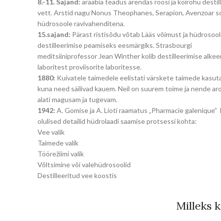
8.-11. Sajand:
araabia teadus arendas roosi ja koirohu destil
vett. Arstid nagu Nonus Theophanes, Serapion, Avenzoar s
hüdrosoole ravivahenditena.
15.sajand:
Pärast ristisõdu võtab Lääs võimust ja hüdrosool
destilleerimise peamiseks eesmärgiks. Strasbourgi
meditsiiniprofessor Jean Winther kolib destilleerimise alke
laboritest proviisorite laboritesse.
1880:
Kuivatele taimedele eelistati värskete taimede kasut
kuna need säilivad kauem. Neil on suurem toime ja nende a
alati magusam ja tugevam.
1942:
A. Gomise ja A. Lioti raamatus „Pharmacie galenique” 
olulised detailid hüdrolaadi saamise protsessi kohta:
Vee valik
Taimede valik
Töörežiimi valik
Võltsimine või valehüdrosoolid
Destilleeritud vee koostis
Milleks 