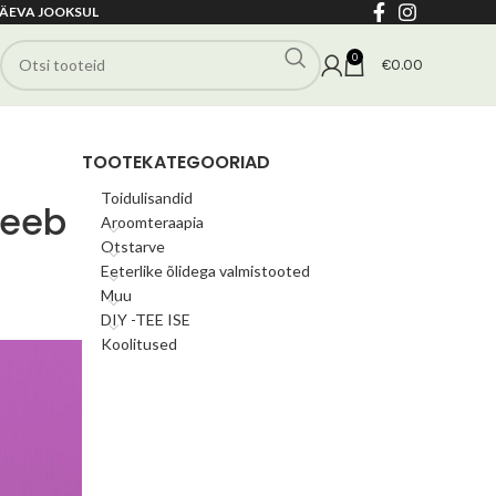
ÄEVA JOOKSUL
0
€
0.00
TOOTEKATEGOORIAD
Toidulisandid
teeb
Aroomteraapia
Otstarve
Eeterlike õlidega valmistooted
Muu
DIY -TEE ISE
Koolitused