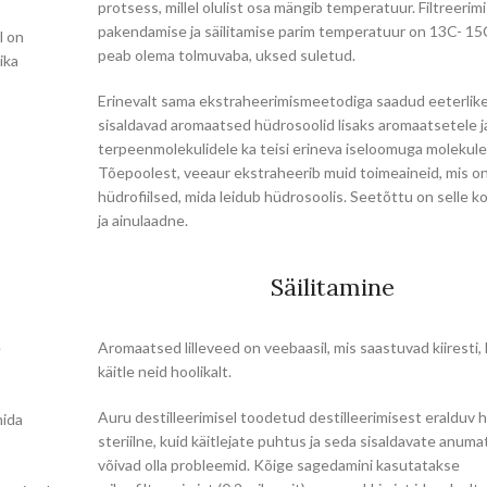
protsess, millel olulist osa mängib temperatuur. Filtreerimi
pakendamise ja säilitamise parim temperatuur on 13C- 1
l on
peab olema tolmuvaba, uksed suletud.
ika
Erinevalt sama ekstraheerimismeetodiga saadud eeterlike
sisaldavad aromaatsed hüdrosoolid lisaks aromaatsetele j
terpeenmolekulidele ka teisi erineva iseloomuga molekule
Tõepoolest, veeaur ekstraheerib muid toimeaineid, mis o
hüdrofiilsed, mida leidub hüdrosoolis. Seetõttu on selle ko
ja ainulaadne.
Säilitamine
e
Aromaatsed lilleveed on veebaasil, mis saastuvad kiiresti, 
käitle neid hoolikalt.
Auru destilleerimisel toodetud destilleerimisest eralduv 
mida
steriilne, kuid käitlejate puhtus ja seda sisaldavate anum
võivad olla probleemid. Kõige sagedamini kasutatakse