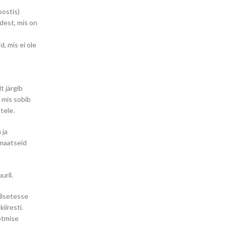
ostis)
dest, mis on
, mis ei ole
t järgib
 mis sobib
tele.
 ja
omaatseid
uril.
ilsetesse
iiresti.
otmise