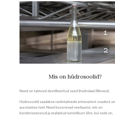
Mis on hüdrosoolid?
Need on taimsed destilleeritud veed (hüdrolaat/lillevesi).
Hüdrosoolid saadakse ravimtaimede erinevatest osadest v
aurutamise teel. Need koosnevad veefaasist, mis on
kondenseerunud ja eraldatud eeterlikust õlist, kui seda on.