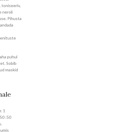
 toniseeriv,
 neroli
use. Pihusta
arandada
venituste
naha puhul
et. Sobib
ikud maskid
hale
. 1
50 :50
s.
uumis