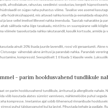
ptik, afrodisiakum, rahustav, seedimist soodustav, kergelt hüpnotiseeriv,
 hüdrolaadil on sügav naha puhastus võime. Tavalise vee asemel kasutage
ab alfa-hüdroksühappeid, mis aitavad nahka koorida ja eemaldada ebapuht
l ja lase sellel imelisel lilleveel nahka imenduda. Taastab naharakke ja p
aitab säilitada naha õige tasakaalu, mistõttu on suurepärane valik kõigile
a võimele taaselustada nahka rakutasandil, kasulik kortsude, armide ja 
kasutada ainult 20% lisada juurde lavendlit, roosi või geraaniumit. Akne 
s Cistusega- vähendab akne ärritusi ja parandab nahka. Parandab verering
hustamine, kompressid. Seespidiselt 1 tl lisada 1 klaasile veele. Luksusl
mel - parim hooldusvahend tundlikule na
t on parim hooldusvahend tundlikule, ärritunud ja allergilisele nahale. Nr
mida võib kasutada alates sünnist vannivees, mähkmelööbe puhul segada 
 teha kompresse. Imetamise ajal sobib lõhenenud rinnanibude hooldusek
tressi puhul täiskasvanutel kui ka lastel. Pihustada kehale ja padjale. R