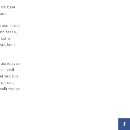
. Valguse
ust.
rosooli, mis
nditesse,
d kohe
sul, kuna
hukindlasse
l viisil,
rel muutub
u parema
kvaliteediga
Face