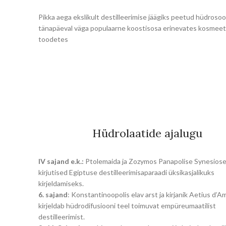
Pikka aega ekslikult destilleerimise jäägiks peetud hüdrosoo
tänapäeval väga populaarne koostisosa erinevates kosmeet
toodetes
Hüdrolaatide ajalugu
IV sajand e.k.:
Ptolemaida ja Zozymos Panapolise Synesios
kirjutised Egiptuse destilleerimisaparaadi üksikasjalikuks
kirjeldamiseks.
6. sajand
: Konstantinoopolis elav arst ja kirjanik Aetius d’A
kirjeldab hüdrodifusiooni teel toimuvat empüreumaatilist
destilleerimist.