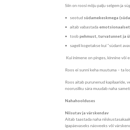
Siin on roosi mõju palju selgem ja s
seotud
südamekeskmega (süda
aitab vabastada
emotsionaalset 
toob
pehmust, turvatunnet ja 
sageli kogetakse kui “südant avav
Kui inimene on pinges, kinnine või em
Roos ei sunni keha muutuma – ta loo
Roos aitab purunenud kapilaaride, v
noorusliku sära muudab naha samet
Nahahoolduses
Niisutav ja värskendav
Aitab taastada naha niiskustasakaal
igapäevaseks näoveeks või värskend