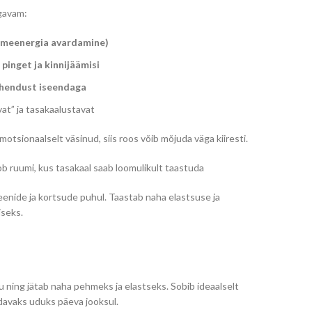
ügavam:
meenergia avardamine)
pinget ja kinnijäämisi
ühendust iseendaga
at” ja tasakaalustavat
otsionaalselt väsinud, siis roos võib mõjuda väga kiiresti.
b ruumi, kus tasakaal saab loomulikult taastuda
eenide ja kortsude puhul. Taastab naha elastsuse ja
iseks.
u ning jätab naha pehmeks ja elastseks. Sobib ideaalselt
avaks uduks päeva jooksul.