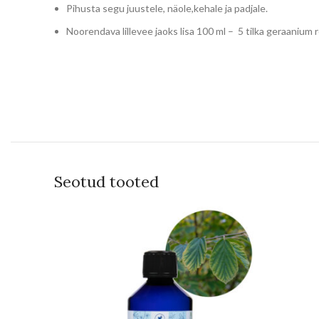
Pihusta segu juustele, näole,kehale ja padjale.
Noorendava lillevee jaoks lisa 100 ml – 5 tilka geraanium r
Seotud tooted