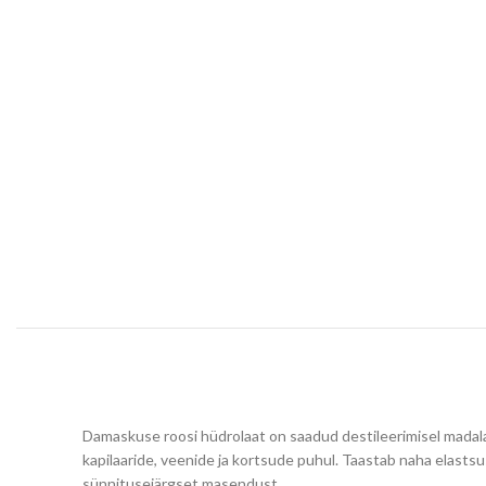
Damaskuse roosi hüdrolaat on saadud destileerimisel madal
kapilaaride, veenide ja kortsude puhul. Taastab naha elasts
sünnitusejärgset masendust.