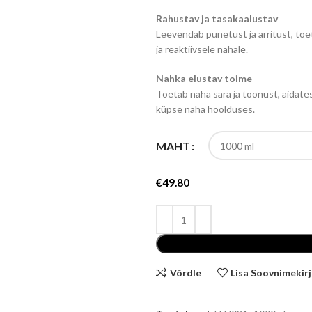
Rahustav ja tasakaalustav
Leevendab punetust ja ärritust, toet
ja reaktiivsele nahale.
Nahka elustav toime
Toetab naha sära ja toonust, aidates
küpse naha hoolduses.
MAHT
€
49.80
Võrdle
Lisa Soovnimekir