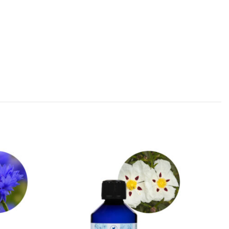
-17%
SOLD
OUT