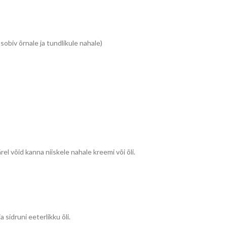
 sobiv õrnale ja tundlikule nahale)
el võid kanna niiskele nahale kreemi või õli.
 sidruni eeterlikku õli.