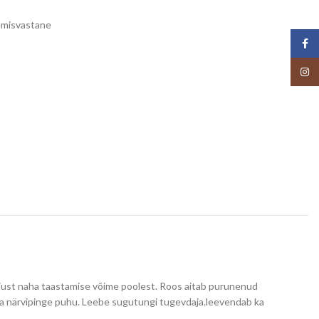
misvastane
Face
Insta
 just naha taastamise võime poolest. Roos aitab purunenud
 ja närvipinge puhu. Leebe sugutungi tugevdaja.leevendab ka