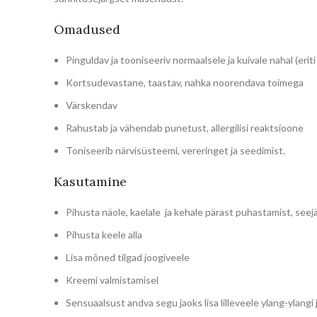
Omadused
Pinguldav ja tooniseeriv normaalsele ja kuivale nahal (eriti
Kortsudevastane, taastav, nahka noorendava toimega
Värskendav
Rahustab ja vähendab punetust, allergilisi reaktsioone
Toniseerib närvisüsteemi, vereringet ja seedimist.
Kasutamine
Pihusta näole, kaelale ja kehale pärast puhastamist, seejär
Pihusta keele alla
Lisa mõned tilgad joogiveele
Kreemi valmistamisel
Sensuaalsust andva segu jaoks lisa lilleveele ylang-ylangi ja