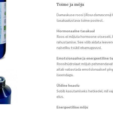
Toime ja mõju
Damaskuse roosi (
Rosa damascena
)
tasakaalustava toime poolest.
Hormonaalne tasakaal
Roos ei mõjuta hormoone otseselt, k
rahustamise. See võib aidata leevend
naiseliku tsükli ebamugavusi.
Emotsionaalne ja energeetiline tu
Roosihüdrolaat mõjub pehmendavalt
aitab vabastada emotsionaalset pin
iseendaga.
Üldine heaolu
Sobib kasutamiseks hetkedel, mil va
elus.
Energeetiline mõju