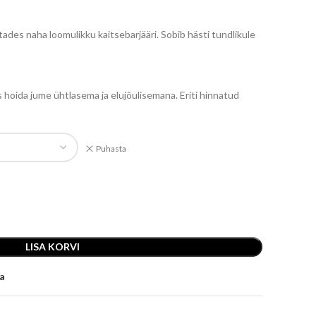
ades naha loomulikku kaitsebarjääri. Sobib hästi tundlikule
 hoida jume ühtlasema ja elujõulisemana. Eriti hinnatud
Puhasta
LISA KORVI
ja