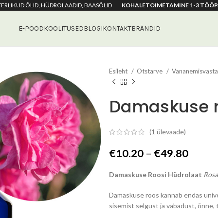
ETERLIKUD ÕLID, HÜDROLAADID, BAASÕLID
KOHALETOIMETAMINE 1-3 TÖÖP
E-POOD
KOOLITUSED
BLOGI
KONTAKT
BRÄNDID
Esileht
Otstarve
Vananemisvast
Damaskuse r
(
1
ülevaade)
Hinna
€
10.20
–
€
49.80
€10.2
Damaskuse Roosi Hüdrolaat
Rosa 
kuni
€49.8
Damaskuse roos kannab endas univer
sisemist selgust ja vabadust, õnne, 