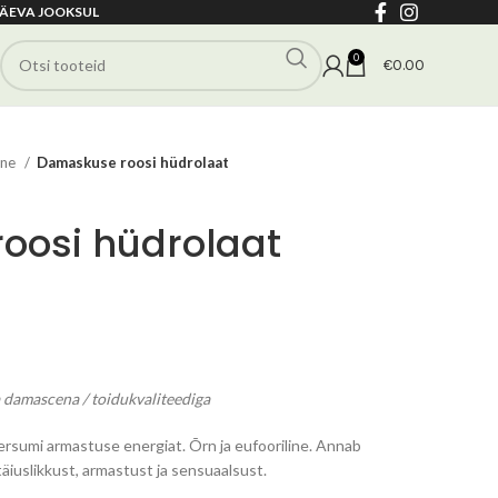
ÄEVA JOOKSUL
0
€
0.00
ane
Damaskuse roosi hüdrolaat
oosi hüdrolaat
vahemik:
0
damascena / toidukvaliteediga
0
sumi armastuse energiat. Õrn ja eufooriline. Annab
täiuslikkust, armastust ja sensuaalsust.