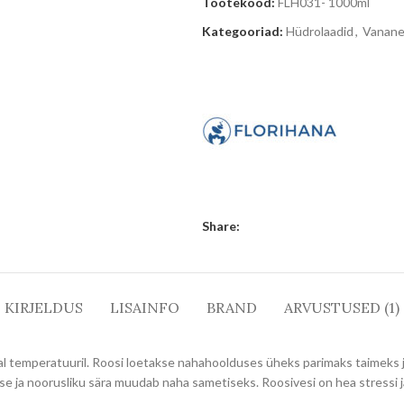
Tootekood:
FLH031- 1000ml
Kategooriad:
Hüdrolaadid
,
Vanane
Share:
KIRJELDUS
LISAINFO
BRAND
ARVUSTUSED (1)
al temperatuuril. Roosi loetakse nahahoolduses üheks parimaks taimeks
use ja noorusliku sära muudab naha sametiseks. Roosivesi on hea stressi