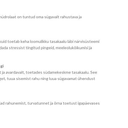
 hüdrolaat on tuntud oma sügavalt rahustava ja
uid toetab keha loomulikku tasakaalu läbi närvisüsteemi
ada stressist tingitud pingeid, meeleolukõikumisi ja
gi
 ja avardavalt, toetades südamekeskme tasakaalu. See
get, tuua sisemist rahu ning luua sügavamat ühendust
jad rahunemist, turvatunnet ja õrna toetust igapäevases