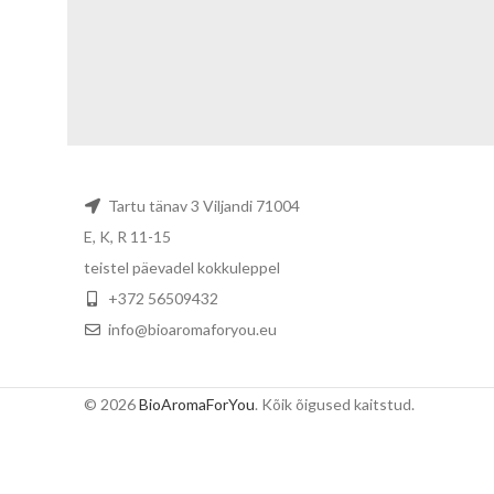
A lacus bibendum pulvinar
Furniture
Tartu tänav 3 Viljandi 71004
E, K, R 11-15
teistel päevadel kokkuleppel
+372 56509432
info@bioaromaforyou.eu
© 2026
BioAromaForYou
. Kõik õigused kaitstud.