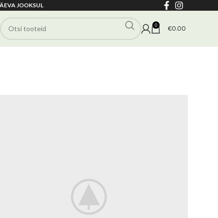
ÄEVA JOOKSUL
0
€
0.00