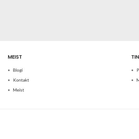
MEIST
TI
Rhoncus quisque sollicitudin
Decor
Blogi
P
Kontakt
M
Meist