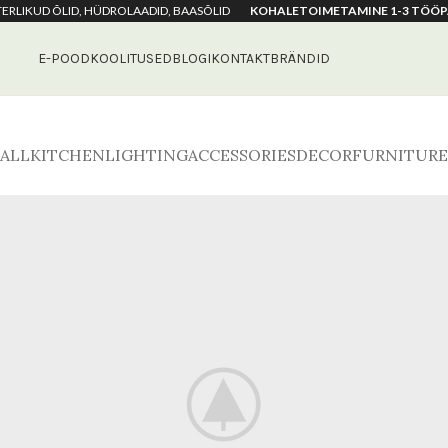
ETERLIKUD ÕLID, HÜDROLAADID, BAASÕLID
KOHALETOIMETAMINE 1-3 TÖÖP
E-POOD
KOOLITUSED
BLOGI
KONTAKT
BRÄNDID
ALL
KITCHEN
LIGHTING
ACCESSORIES
DECOR
FURNITURE