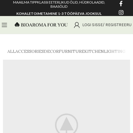
MAAILMA TIPPKLASSI EETERLIKUD ÕLID, HÜDROLAADID,
BAASÕLID
KOHALETOIMETAMINE 1-3 TÖÖPÄEVA JOOKSUL
LOGI SISSE/ REGISTREERU
ALL
ACCESSORIES
DECOR
FURNITURE
KITCHEN
LIGHTING