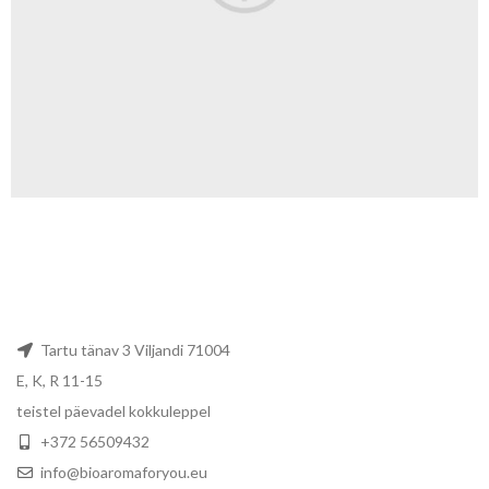
Venenatis nam phasellus
Lighting
Tartu tänav 3 Viljandi 71004
E, K, R 11-15
teistel päevadel kokkuleppel
+372 56509432
info@bioaromaforyou.eu