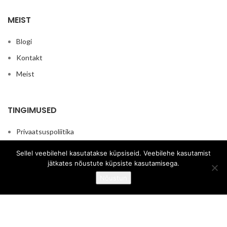
MEIST
Blogi
Kontakt
Meist
TINGIMUSED
Privaatsuspoliitika
Müügitingimused
Sellel veebilehel kasutatakse küpsiseid. Veebilehe kasutamist
jätkates nõustute küpsiste kasutamisega.
0
Nõustun
© 2026
BioAromaForYou
. Kõik õigused kaitstud.
Pood
Soovnimekiri
Ostukorv