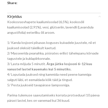
Share:
Kirjeldus
Kookosrasvhapete kaaliumisoolad (6,5%), kookosõli
kaaliumisoolad (2,91%), vesi, glütseriin, lavendli (Lavandula
angustifolia) eeterliku õli aroom.
1/ Kanda losjooni piisavas koguses kuivadele juustele, nii et
juuksed oleksid täielikult kaetud.
2/ Masseerida peanahka, pöörates erilist tähelepanu kõrvade
tagustele ja kuklapiirkonnale.
3/ Lasta mõjuda 5 minutit.
Ärge jätke losjooni 6–12 kuu
vanustel lastel kauemaks kui 5 minutiks.
4/ Loputada juuksed ning kammida need peene kammiga
salguti läbi, et eemaldada kõik täid ja tingud.
5/ Pesta juukseid tavapärase šampooniga.
Parima tulemuse saavutamiseks korrata protseduuri 10 päeva
pärast lastel, kes on vanemad kui 36 kuud.