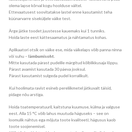
olema lapse kõrval kogu hoolduse vältel.
Ettevaatusest soovitatakse lastel enne kasutamist teha
küünarvarre siseküljele väike test.
Ärge jätke toodet juustesse kauemaks kui 1 tunniks.
Hoida laste eest kättesaamatus ja nähtamatus kohas.
Aplikaatori otsik on väike ese, mida väikelaps võib panna ninna
või suhu –
lämbumisoht
.
Mitte kasutada pärast pudelile märgitud kõlblikkusaja lõppu.
Pärast avamist kasutada 30 päeva jooksul.
Pärast kasutamist sulgeda pudel korralikult.
Kui hoolimata ravist esineb pereliikmetel jätkuvalt täisid,
pidage nõu arstiga.
Hoida toatemperatuuril, kaitstuna kuumuse, külma ja valguse
eest. Alla 15 °C võib lahus muutuda häguseks – see on
loomulik nähtus ega mõjuta toote kvaliteeti; hägusus kaob
toote soojenemisel.