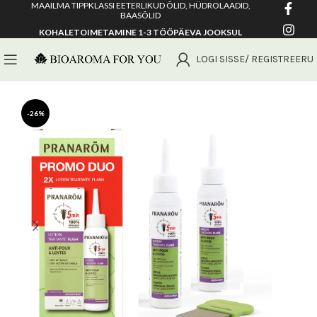
MAAILMA TIPPKLASSI EETERLIKUD ÕLID, HÜDROLAADID,
BAASÕLID
KOHALETOIMETAMINE 1-3 TÖÖPÄEVA JOOKSUL
LOGI SISSE/ REGISTREERU
-26%