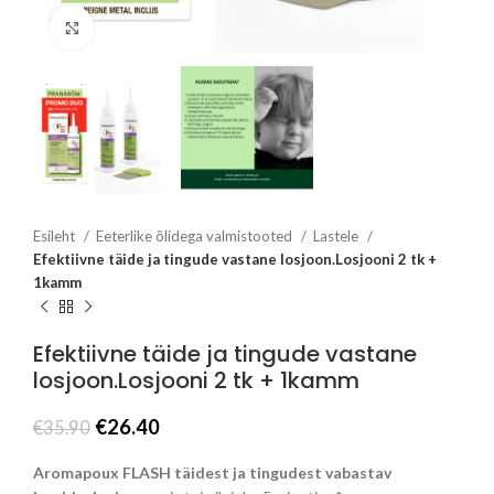
Click to enlarge
Esileht
Eeterlike õlidega valmistooted
Lastele
Efektiivne täide ja tingude vastane losjoon.Losjooni 2 tk +
1kamm
Efektiivne täide ja tingude vastane
losjoon.Losjooni 2 tk + 1kamm
Algne
Praegune
€
26.40
€
35.90
hind
hind
oli:
on:
Aromapoux FLASH täidest ja tingudest vabastav