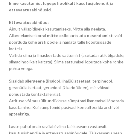
Enne kasutamist lugege hoolikalt kasutusjuhendit ja
ettevaatusabinõusid.
Ettevaatusabinõud:
Ainult välispidiseks kasutamiseks. Mitte alla neelata.
Allaneelamise korral
mitte esile kutsuda oksendamist
, vaid
pöörduda kohe arsti poole ja näidata talle koostisosade
loetelu.
Vältida silma ja limaskestade sattumist (asetada rätik õlgadele,
silmad hoolikalt kaitsta). Silma sattumisel loputada kohe rohke
puhta veega.
Sisaldab allergeene (linalool, linalüülatsetaat, terpineool,
geranüülatsetaat, geraniool, β-kariofüleen), mis võivad
põhjustada kontaktallergiat.
Ärrituse või muu ülitundlikkuse sümptomi ilmnemisel lõpetada
kasutamine. Kui sümptomid püsivad, konsulteerida arsti või
apteekriga.
Laste puhul peab ravi läbi viima täiskasvanu vastavalt
kasutusjuhendile ja ettevaatusabinõudele. Täiskasvanu peab