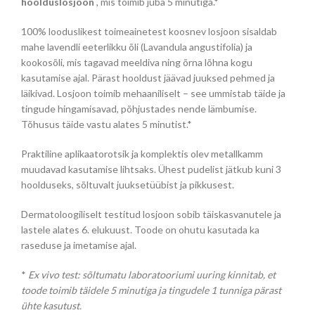
€35.90.
€26.40.
hoolduslosjoon
, mis toimib juba 5 minutiga.*
100% looduslikest toimeainetest koosnev losjoon sisaldab
mahe lavendli eeterlikku õli (Lavandula angustifolia) ja
kookosõli, mis tagavad meeldiva ning õrna lõhna kogu
kasutamise ajal. Pärast hooldust jäävad juuksed pehmed ja
läikivad. Losjoon toimib mehaaniliselt – see ummistab täide ja
tingude hingamisavad, põhjustades nende lämbumise.
Tõhusus täide vastu alates 5 minutist.*
Praktiline aplikaatorotsik ja komplektis olev metallkamm
muudavad kasutamise lihtsaks. Ühest pudelist jätkub kuni 3
hoolduseks, sõltuvalt juuksetüübist ja pikkusest.
Dermatoloogiliselt testitud losjoon sobib täiskasvanutele ja
lastele alates 6. elukuust. Toode on ohutu kasutada ka
raseduse ja imetamise ajal.
*
Ex vivo test: sõltumatu laboratooriumi uuring kinnitab, et
toode toimib täidele 5 minutiga ja tingudele 1 tunniga pärast
ühte kasutust.