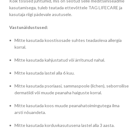
Kõik tõsised juhtumid, mis on seotud selle meditsiiniseadme
kasutamisega, tuleb teatada ettevõttele TAG LIFECARE ja
kasutaja riigi pädevale asutusele.
Vastunäidustused:
Mitte kasutada koostisosade suhtes teadaoleva allergia
korral.
Mitte kasutada kahjustatud või ärritunud nahal.
Mitte kasutada lastel alla 6 kuu.
Mitte kasutada psoriaasi, sammaspoole (lichen), seborroilise
dermatiidi või muude peanaha haiguste korral.
Mitte kasutada koos muude peanahatoimingutega ilma
arsti nõuandeta.
Mitte kasutada korduvkasutusena lastel alla 3 aasta.