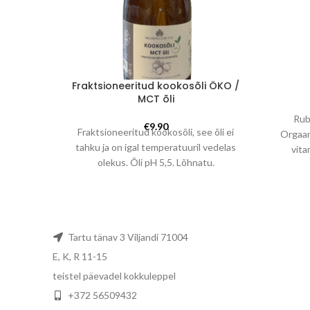
Fraktsioneeritud kookosõli ÖKO /
MCT õli
Rub
€
9.90
Fraktsioneeritud kookosõli, see õli ei
Orgaan
tahku ja on igal temperatuuril vedelas
vita
olekus. Õli pH 5,5. Lõhnatu.
Erakor
hoold
analog EU organic,
Sertifikaadid
kaitsev
Kosher
mõn
omavalm
Tartu tänav 3 Viljandi 71004
vaar
Kasutatakse salvides, kreemides,
Ant
E, K, R 11-15
vanniõlides ja huulepulgas
teistel päevadel kokkuleppel
Õlislahustuvate toimeainete ja
+372 56509432
eeterlike õlide baasõlina ( parim