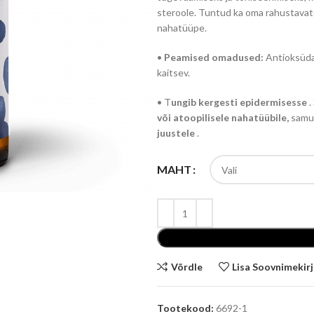
steroole. Tuntud ka oma rahustavate
nahatüüpe.
•
Peamised omadused:
Antioksüdan
kaitsev.
• T
ungib kergesti epidermisesse
.
või atoopilisele nahatüübile,
samu
juustele
.
MAHT
Võrdle
Lisa Soovnimekir
Tootekood:
6692-1