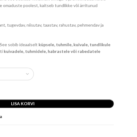
 omaduste poolest, kaitseb tundlikke või ärritunud
t, tugevdav, niisutav, taastav, rahustav, pehmendav ja
 See sobib ideaalselt
küpsele, tuhmile, kuivale, tundlikule
ti
kuivadele, tuhmidele, habrastele või rabedatele
LISA KORVI
ja