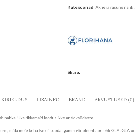
Kategooriad:
Akne ja rasune nahk
,
Share:
KIRJELDUS
LISAINFO
BRAND
ARVUSTUSED (0)
dab nahka. Üks rikkamaid looduslikke antioksüdante.
orm, mida meie keha ise ei tooda: gamma-linoleenhape ehk GLA. GLA on