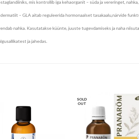
glandiiniks, mis kontrollib iga kehaorganit – süda ja vereringet, nahk
dermatiit – GLA aitab reguleerida hormonaalset tasakaalu,närvide funkts
rendab nahka. Kasutatakse küünte, juuste tugevdamiseks ja naha niisut
gusallikatest ja jahedas.
SOLD
OUT