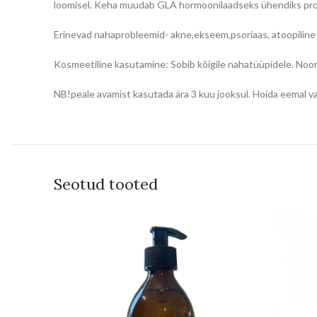
loomisel. Keha muudab GLA hormoonilaadseks ühendiks prosta
Erinevad nahaprobleemid- akne,ekseem,psoriaas, atoopiline 
Kosmeetiline kasutamine: Sobib kõigile nahatüüpidele. Noo
NB!peale avamist kasutada ära 3 kuu jooksul. Hoida eemal val
Seotud tooted