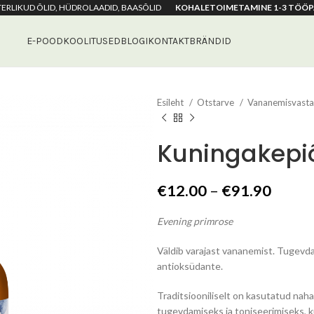
ETERLIKUD ÕLID, HÜDROLAADID, BAASÕLID
KOHALETOIMETAMINE 1-3 TÖÖP
E-POOD
KOOLITUSED
BLOGI
KONTAKT
BRÄNDID
Esileht
Otstarve
Vananemisvast
Kuningakepiõ
Hinna
€
12.00
–
€
91.90
€12.0
Evening primrose
kuni
€91.9
Väldib varajast vananemist. Tugevdab
antioksüdante.
Traditsiooniliselt on kasutatud nah
tugevdamiseks ja toniseerimiseks, k