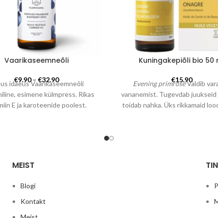
Vaarikaseemneõli
Kuningakepiõli bio 50 
Hinnavahemik:
€
9.90
–
€
32.90
€
15.90
us idaeus
Vaarikaseemneõli
Evening primrose
Väldib var
€9.90
iline, esimene külmpress. Rikas
vananemist. Tugevdab juukseid j
kuni
miin E ja karoteenide poolest.
toidab nahka. Üks rikkamaid loo
€32.90
dne baasõli vananemisvastases
antioksüdante. Kuningakepiõl
uses. Sisaldab toimaineid,mis
positiivseid tulemusi allergi 
ad nahka UV-kiirguse eest. Saad
alandab kõrget kolesterool
usa suvise kreemi kui lisad
viirushaiguste, südame-
istatud vee ja õlibaasil kreemile
veresoonkonna-, neeru- j
MEIST
TI
ikaseemne õli toimainefaasis.
maksahaiguste, skisofreen
ioksüdant ja sära andev Võib
vanadusnõtruse, Sjõrgeni sün
Blogi
P
kasutada seespidiselt
korral ja premenstruaalsündr
günekoloogiliste probleemid
Kontakt
M
hormonaalse tasakaalu häi
Meist