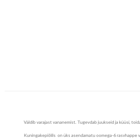
Väldib varajast vananemist. Tugevdab juukseid ja küüsi, toi
Kuningakepiõlils on üks asendamatu oomega-6 rasvhappe v