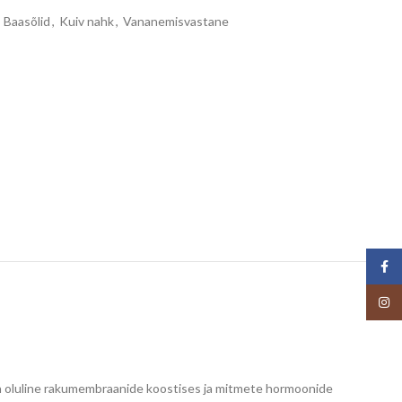
Baasõlid
,
Kuiv nahk
,
Vananemisvastane
Face
Insta
 oluline rakumembraanide koostises ja mitmete hormoonide