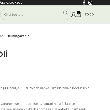
ÄEVA JOOKSUL
0
€
0.00
ane
Kuningakepiõli
li
vahemik:
0
0
 juukseid ja küüsi, toidab nahka. Üks rikkamaid looduslikke
a vananemise ennetamiseks, samuti naha ja juuste
una see sisaldab rikkalikult omega-6 ja antioksüdantseid