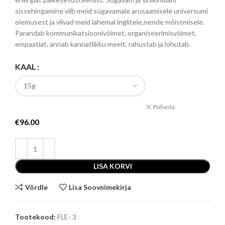
sissehingamine viib meid sügavamale arusaamisele universumi
olemusest ja viivad meid lähemal inglitele,nende mõistmisele.
Parandab kommunikatsioonivõimet, organiseerimisvõimet,
empaatiat, annab kannatlikku meelt, rahustab ja lohutab.
KAAL
Puhasta
€
96.00
LISA KORVI
Võrdle
Lisa Soovnimekirja
Tootekood:
FLE- 3