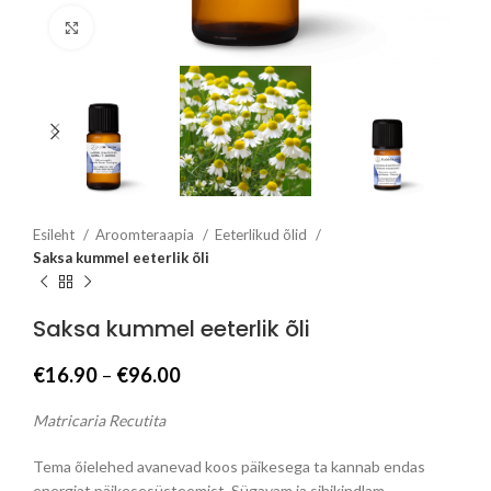
Click to enlarge
Esileht
Aroomteraapia
Eeterlikud õlid
Saksa kummel eeterlik õli
Saksa kummel eeterlik õli
Hinnavahemik:
€
16.90
–
€
96.00
€16.90
kuni
Matricaria Recutita
€96.00
Tema õielehed avanevad koos päikesega ta kannab endas
energiat päikesesüsteemist. Sügavam ja sihikindlam