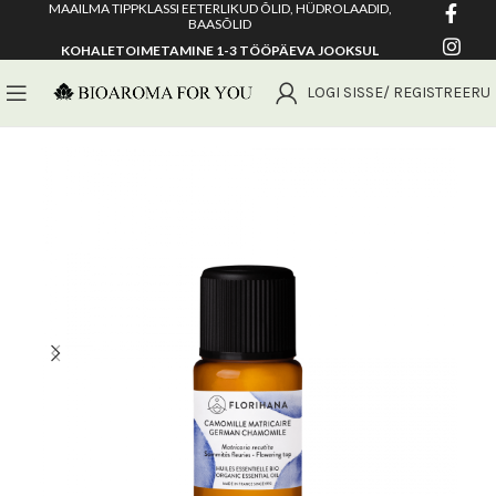
MAAILMA TIPPKLASSI EETERLIKUD ÕLID, HÜDROLAADID,
BAASÕLID
KOHALETOIMETAMINE 1-3 TÖÖPÄEVA JOOKSUL
LOGI SISSE/ REGISTREERU